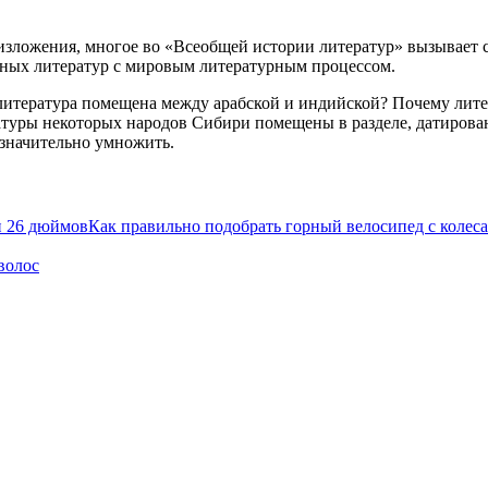
о изложения, многое во «Всеобщей истории литератур» вызывает 
ьных литератур с мировым литературным процессом.
 литература помещена между арабской и индийской? Почему лит
ратуры некоторых народов Сибири помещены в разделе, датиро
 значительно умножить.
Как правильно подобрать горный велосипед с колес
волос