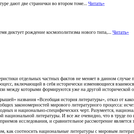
уре дают две странички во втором томе...
Читать»
емя диктует рождение космополитизма нового типа,...
Читать»
еристики отдельных частных фактов не меняет в данном случае
процесс, включающий в себя исторически изменяющиеся взаимос
вязи между которыми формируются уже на другой исторической о
рышей» названия «Всеобщая история литературы», отказ от как
общих закономерностей мирового литературного процесса: исче
ходных и национально-специфических черт. Разумеется, национа
ой национальной литературы. И все же очевидно, что в труде п
риемов исследования, и сравнительное рассмотрение является з
ом, как соотносить национальные литературы с мировым литер