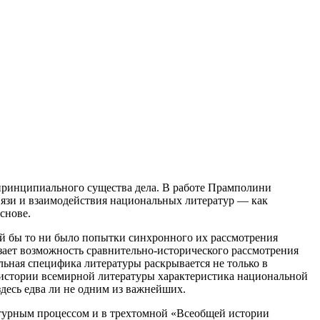
 принципиального существа дела. В работе Прамполини
вязи и взаимодействия национальных литератур — как
снове.
ой бы то ни было попытки синхронного их рассмотрения
зает возможность сравнительно-исторического рассмотрения
льная специфика литературы раскрывается не только в
о истории всемирной литературы характеристика национальной
десь едва ли не одним из важнейших.
атурным процессом и в трехтомной «Всеобщей истории