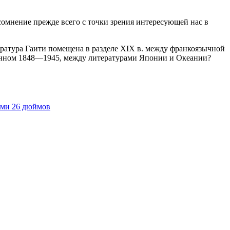
сомнение прежде всего с точки зрения интересующей нас в
ература Гаити помещена в разделе XIX в. между франкоязычной
ванном 1848—1945, между литературами Японии и Океании?
ами 26 дюймов