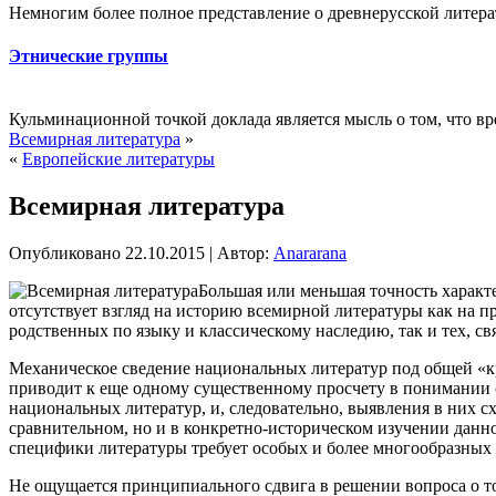
Немногим более полное представление о древнерусской литерат
Этнические группы
Кульминационной точкой доклада является мысль о том, что вр
Всемирная литература
»
«
Европейские литературы
Всемирная литература
Опубликовано
22.10.2015
|
Автор:
Anararana
Большая или меньшая точность характ
отсутствует взгляд на историю всемирной литературы как на 
родственных по языку и классическому наследию,
так и тех, с
Механическое сведение национальных литератур под общей «к
приводит к еще одному существенному просчету в понимании 
национальных литератур, и, следовательно, выявления в них с
сравнительном, но и в конкретно-историческом изучении данн
специфики литературы требует особых и более многообразных п
Не ощущается принципиального сдвига в решении вопроса о т