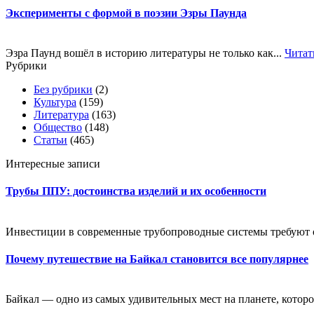
Эксперименты с формой в поэзии Эзры Паунда
Эзра Паунд вошёл в историю литературы не только как...
Читат
Рубрики
Без рубрики
(2)
Культура
(159)
Литература
(163)
Общество
(148)
Статьи
(465)
Интересные записи
Трубы ППУ: достоинства изделий и их особенности
Инвестиции в современные трубопроводные системы требуют оц
Почему путешествие на Байкал становится все популярнее
Байкал — одно из самых удивительных мест на планете, которое