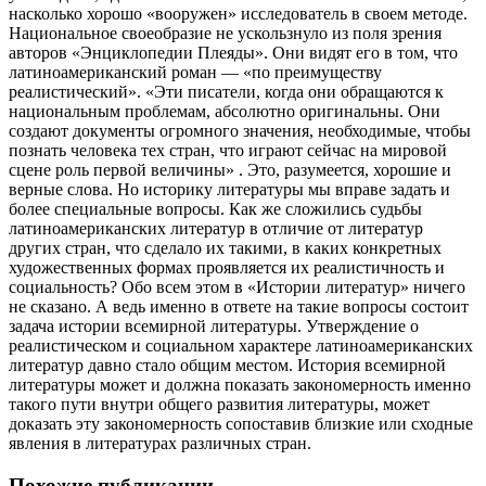
насколько хорошо «вооружен» исследователь в своем методе.
Национальное своеобразие не ускользнуло из поля зрения
авторов «Энциклопедии Плеяды». Они видят его в том,
что
латиноамериканский роман — «по преимуществу
реалистический». «Эти писатели, когда они обращаются к
национальным проблемам, абсолютно оригинальны. Они
создают документы огромного значения, необходимые, чтобы
познать человека тех стран, что играют сейчас на мировой
сцене роль первой величины» . Это, разумеется, хорошие и
верные слова. Но историку литературы мы вправе задать и
более специальные вопросы. Как же сложились судьбы
латиноамериканских литератур в отличие от литератур
других стран, что сделало их такими, в каких конкретных
художественных формах проявляется их реалистичность и
социальность? Обо всем этом в «Истории литератур» ничего
не сказано. А ведь именно в ответе на такие вопросы состоит
задача истории всемирной литературы. Утверждение о
реалистическом и социальном характере латиноамериканских
литератур давно стало общим местом. История всемирной
литературы может и должна показать закономерность именно
такого пути внутри общего развития литературы, может
доказать эту закономерность сопоставив близкие или сходные
явления в литературах различных стран.
Похожие публикации