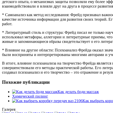
детского опыта, о механизмах защиты позволяли ему более эфф
взаимодействовали и влияли друг на друга в процессе развития
* Самоанализ как метод исследования: Фрейд признавал важнос
качестве источника информации для развития своих теорий. Е
работ.
* Литературный стиль и структура: Фрейд писал не только на
использовал метафоры, аллегории и литературные приемы, что
живые и запоминающиеся образы свидетельствует о его литера
* Влияние на другие области: Психоанализ Фрейда оказал знач
были восприняты и интерпретированы многими авторами и уч
В итоге, влияние психоанализа на творчество Фрейда является
совершенствовали его методы практической работы. Его литер
создавал психоанализ и его творчество – это отражение и резуль
Похожие публикации
Как делать боди массаж
Химический пилинг
Как выбрать коро
Галерея