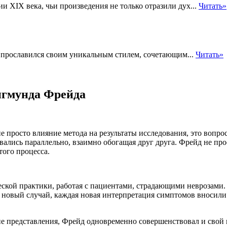
 XIX века, чьи произведения не только отразили дух...
Читать»
 прославился своим уникальным стилем, сочетающим...
Читать»
игмунда Фрейда
е просто влияние метода на результаты исследования, это вопр
ались параллельно, взаимно обогащая друг друга. Фрейд не прос
того процесса.
еской практики, работая с пациентами, страдающими неврозами.
 новый случай, каждая новая интерпретация симптомов вносили
ие представления, Фрейд одновременно совершенствовал и свой 