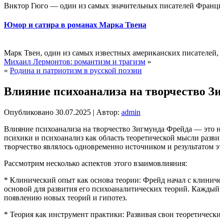
Виктор Гюго — один из самых значительных писателей Франции
Юмор и сатира в романах Марка Твена
Марк Твен, один из самых известных американских писателей,
Михаил Лермонтов: романтизм и трагизм
»
«
Родина и патриотизм в русской поэзии
Влияние психоанализа на творчество З
Опубликовано
30.07.2025
|
Автор:
admin
Влияние психоанализа на творчество Зигмунда Фрейда — это н
психики и психоанализ как область теоретической мысли развив
творчество являлось одновременно источником и результатом э
Рассмотрим несколько аспектов этого взаимовлияния:
* Клинический опыт как основа теории: Фрейд начал с клинич
основой для развития его психоаналитических теорий. Каждый
появлению новых теорий и гипотез.
* Теория как инструмент практики: Развивая свои теоретическ