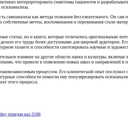
ективно интерпретировать симптомы пациентов и разрабатывать 
 психоанализа.
ть самоанализа как метода познания бессознательного. Он сам 
го собственные мечты, воспоминания и переживания стали мате
учные статьи, но и книги, которые отличались оригинальным ли
 делало его труды более доступными для широкой аудитории. Ег
турном таланте и способности синтезировать научные и художе
ительное влияние на другие области науки и культуры, включая 
еными, что привело к появлению новых школ и направлений в 
 взаимозависимым процессом. Его клинический опыт послужил ос
атурные способности помогли ему популяризировать психоанализ
тат этого процесса.
бку передач ваз 2106