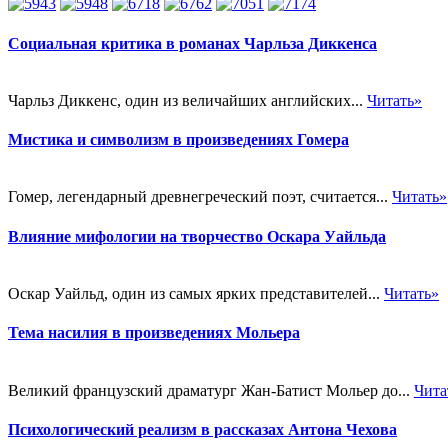
Социальная критика в романах Чарльза Диккенса
Чарльз Диккенс, один из величайших английских...
Читать»
Мистика и символизм в произведениях Гомера
Гомер, легендарный древнегреческий поэт, считается...
Читать»
Влияние мифологии на творчество Оскара Уайльда
Оскар Уайльд, один из самых ярких представителей...
Читать»
Тема насилия в произведениях Мольера
Великий французский драматург Жан-Батист Мольер до...
Чита
Психологический реализм в рассказах Антона Чехова