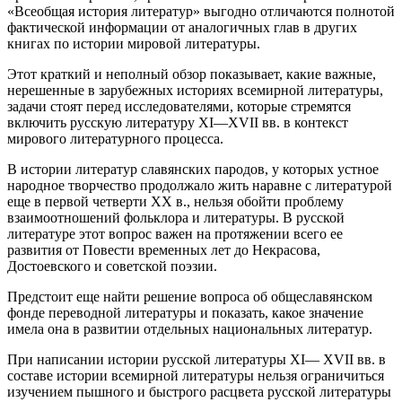
«Всеобщая история литератур» выгодно отличаются полнотой
фактической информации от аналогичных глав в других
книгах по истории мировой литературы.
Этот краткий и неполный обзор показывает, какие важные,
нерешенные в зарубежных историях всемирной литературы,
задачи стоят
перед исследователями, которые стремятся
включить русскую литературу XI—XVII вв. в контекст
мирового литературного процесса.
В истории литератур славянских пародов, у которых устное
народное творчество продолжало жить наравне с литературой
еще в первой четверти XX в., нельзя обойти проблему
взаимоотношений фольклора и литературы. В русской
литературе этот вопрос важен на протяжении всего ее
развития от Повести временных лет до Некрасова,
Достоевского и советской поэзии.
Предстоит еще найти решение вопроса об общеславянском
фонде переводной литературы и показать, какое значение
имела она в развитии отдельных национальных литератур.
При написании истории русской литературы XI— XVII вв. в
составе истории всемирной литературы нельзя ограничиться
изучением пышного и быстрого расцвета русской литературы