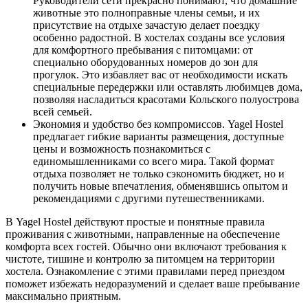
Руководители сети прекрасно понимают, что домашние
животные это полноправные члены семьи, и их
присутствие на отдыхе зачастую делает поездку
особенно радостной. В хостелах созданы все условия
для комфортного пребывания с питомцами: от
специально оборудованных номеров до зон для
прогулок. Это избавляет вас от необходимости искать
специальные передержки или оставлять любимцев дома,
позволяя насладиться красотами Кольского полуострова
всей семьей.
Экономия и удобство без компромиссов. Yagel Hostel
предлагает гибкие варианты размещения, доступные
цены и возможность познакомиться с
единомышленниками со всего мира. Такой формат
отдыха позволяет не только сэкономить бюджет, но и
получить новые впечатления, обменявшись опытом и
рекомендациями с другими путешественниками.
В Yagel Hostel действуют простые и понятные правила
проживания с животными, направленные на обеспечение
комфорта всех гостей. Обычно они включают требования к
чистоте, тишине и контролю за питомцем на территории
хостела. Ознакомление с этими правилами перед приездом
поможет избежать недоразумений и сделает ваше пребывание
максимально приятным.