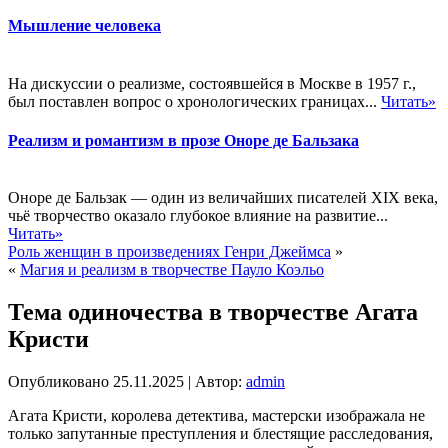
Мышление человека
На дискуссии о реализме, состоявшейся в Москве в 1957 г.,
был поставлен вопрос о хронологических границах...
Читать»
Реализм и романтизм в прозе Оноре де Бальзака
Оноре де Бальзак — один из величайших писателей XIX века,
чьё творчество оказало глубокое влияние на развитие...
Читать»
Роль женщин в произведениях Генри Джеймса
»
«
Магия и реализм в творчестве Пауло Коэльо
Тема одиночества в творчестве Агата
Кристи
Опубликовано
25.11.2025
|
Автор:
admin
Агата Кристи, королева детектива, мастерски изображала не
только запутанные преступления и блестящие расследования,