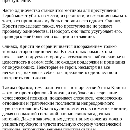
преступление.
Часто одиночество становится мотивом для преступления.
Герой может убить из мести, из ревности, из желания наказать
того, кто причинил ему боль и оставил его одного. Однако,
Кристи показывает также, что преступление не решает
проблему одиночества. Наоборот, оно часто усугубляет его,
приводя к ещё большей изоляции и отчаянию.
Однако, Кристи не ограничивается изображением только
тёмных сторон одиночества. В некоторых романах она
показывает и другую сторону – возможность найти счастье и
целостность в самом себе, не ожидая поддержки и признания
от окружающих. Некоторые ее герои, несмотря на все
несчастья, находят в себе силы преодолеть одиночество и
построить свою жизнь.
Таким образом, тема одиночества в творчестве Агаты Кристи
– это не просто фоновый мотив, а глубокое исследование
человеческой психики, показывает сложность человеческих
отношений и трагические последствия непреодолимого
чувства изоляции. Она искусно плетёт его в сюжетные линии,
делая его важной составной частью своих загадочных
историй. Даже в закрученных детективных сюжетах можно
увидеть глубокую и чувствительную сторону человеческой
природы, затронутую вечным поиском связи и