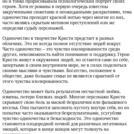
но и тонко прорисовывала психологический портрет своих
героев. Хотя ее романы в первую очередь известны
закрученными сюжетами и неожиданными раскрытиями, тема
одиночества проходит красной нитью через многие из них,
часто являясь скрытым мотивом преступлений или же
определяя судьбу персонажей.
Одиночество в творчестве Кристи предстает в разных
обличиях. Это не всегда полное отсутствие людей вокруг.
Часто одиночество – это чувство изолированности среди
других, невозможность найти понимание и поддержку. Герои
Кристи живут в окружении людей, но остаются сами по себе,
запертыми в своем внутреннем мире, не в силах поделиться
своими мыслями и чувствами. Богатство, положение в
обществе, даже большие семьи не являются гарантией от
этого чувства изолированности.
Одиночество может быть результатом несчастной любви,
измены, потери близких людей. Многие персонажи Кристи
скрывают свою боль за маской безразличия или фальшивого
веселья. Они пытаются заполнить пустоту внутри себя, но их
попытки часто оказываются безрезультатными, усугубляя
чувство одиночества и безысходности. Это одиночество
становится плодородной почвой для различных негативных
эмоций, которые в конце концов могут толкнуть на