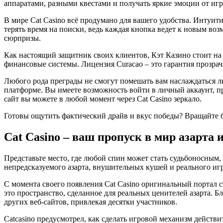
аппаратами, разными квестами и получать яркие эмоции от иг
В мире Cat Casino всё продумано для вашего удобства. Интуит
терять время на поиски, ведь каждая кнопка ведет к новым во
сюрпризы.
Как настоящий защитник своих клиентов, Кэт Казино стоит на
финансовые системы. Лицензия Curacao – это гарантия прозрач
Любого рода преграды не смогут помешать вам наслаждаться л
платформе. Вы имеете возможность войти в личный аккаунт, п
сайт вы можете в любой момент через Cat Casino зеркало.
Готовы ощутить фактический драйв и вкус победы? Вращайте ба
Cat Casino – ваш пропуск в мир азарта
Представьте место, где любой спин может стать судьбоносным,
непредсказуемого азарта, внушительных кушей и реального иг
С момента своего появления Cat Casino оригинальный портал с
это пространство, сделанное для реальных ценителей азарта.
других веб-сайтов, привлекая десятки участников.
Catcasino предусмотрел, как сделать игровой механизм действ