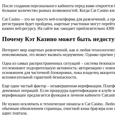
После создания персонального кабинета перед вами откроется 
большое количество разных возможностей. Когда Cat Casino вх
Cat Casino – это не просто веб-платформа для развлечений, а п
регистрация будет пройдена, азартные участники могут перейт
казино веб-ресурсу. На сайте вас ожидает приблизительно 430
Почему Кэт Казино может быть недост
Интернет мир азартных развлечений, как и любая технологиче
невозможным, это может вызвать недоумение. Однако причин у
Одна из самых распространенных ситуаций – система безопасн
отслеживают подозрительную активность: авторизацию с нового
основанием для частичной блокировки, пока владелец аккаунта
вспомогательной гарантией безопасности.
Еще один частый фактор – незавершенная верификация. Платфо
денежных операций. Если процедура идентификации в клубе не
верификации предлагается функция в личном кабинете Catcasino
Не нужно исключать и технические нюансы в Cat Casino. Люб
обычным обновлением страницы, очисткой кеша браузера или с
адрес портала.