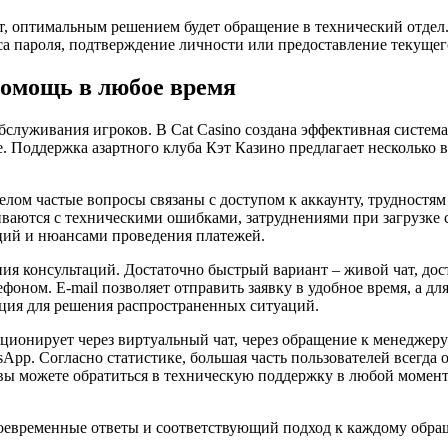
ет, оптимальным решением будет обращение в технический отдел
оса пароля, подтверждение личности или предоставление текущего
помощь в любое время
обслуживания игроков. В Cat Casino создана эффективная систе
. Поддержка азартного клуба Кэт Казино предлагает несколько 
елом частые вопросы связаны с доступом к аккаунту, трудностя
киваются с техническими ошибками, затруднениями при загрузк
ций и нюансами проведения платежей.
ия консультаций. Достаточно быстрый вариант – живой чат, дост
оном. E-mail позволяет отправить заявку в удобное время, а для
ация для решения распространенных ситуаций.
ционирует через виртуальный чат, через обращение к менеджеру
tsApp. Согласно статистике, большая часть пользователей всегда
 вы можете обратиться в техническую поддержку в любой момен
оевременные ответы и соответствующий подход к каждому обр