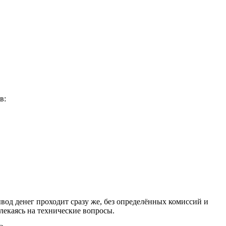
в:
од денег проходит сразу же, без определённых комиссий и
лекаясь на технические вопросы.