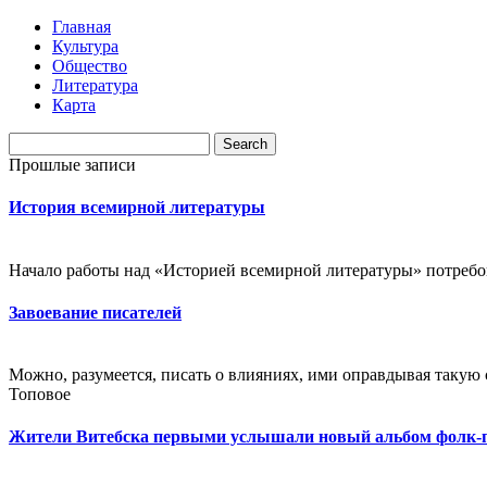
Главная
Культура
Общество
Литература
Карта
Прошлые записи
История всемирной литературы
Начало работы над «Историей всемирной литературы» потребова
Завоевание писателей
Можно, разумеется, писать о влияниях, ими оправдывая такую с
Топовое
Жители Витебска первыми услышали новый альбом фолк-п