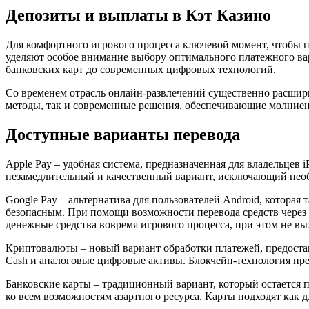
Депозиты и выплаты в Кэт Казино
Для комфортного игрового процесса ключевой момент, чтобы п
уделяют особое внимание выбору оптимального платежного вар
банковских карт до современных цифровых технологий.
Со временем отрасль онлайн-развлечений существенно расшири
методы, так и современные решения, обеспечивающие молниен
Доступные варианты перевода
Apple Pay – удобная система, предназначенная для владельцев 
незамедлительный и качественный вариант, исключающий необх
Google Pay – альтернатива для пользователей Android, которая
безопасным. При помощи возможности перевода средств через 
денежные средства вовремя игрового процесса, при этом не вы
Криптовалюты – новый вариант обработки платежей, предоставл
Cash и аналоговые цифровые активы. Блокчейн-технология пр
Банковские карты – традиционный вариант, который остается 
ко всем возможностям азартного ресурса. Карты подходят как 