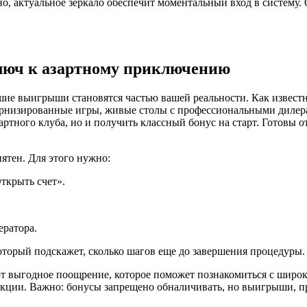
, актуальное зеркало обеспечит моментальный вход в систему.
ключ к азартному приключению
ольшие выигрыши становятся частью вашей реальности. Как извес
рнизированные игры, живые столы с профессиональными дилера
ртного клуба, но и получить классный бонус на старт. Готовы от
ятен. Для этого нужно:
ткрыть счет».
ератора.
оторый подскажет, сколько шагов еще до завершения процедуры. 
ют выгодное поощрение, которое поможет познакомиться с широ
акции. Важно: бонусы запрещено обналичивать, но выигрыши, п