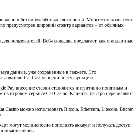
зопасно и без определённых сложностей. Многие пользователи
ino предусмотрен широкий спектр вариантов – от обычных
для пользователей. Веб-площадка предлагает, как стандартные
льзуя данные, уже сохраненные в гаджете. Это
льзователи Cat Casino оценили эту функцию.
oogle Pay внесение ставки становится интуитивно понятным и
ми в игровом сервисе Cat Casino. Клиенты быстро перечисляют
sino можно использовать Bitcoin, Ethereum, Litecoin, Bitcoin
а.
арт могут молниеносно пополнять аккаунт и получать доступ
личивания денег.