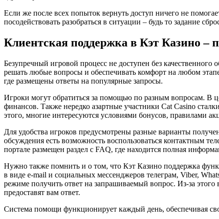
Если же после всех попыток вернуть доступ ничего не помога
посодействовать разобраться в ситуации – будь то задание сбр
Клиентская поддержка в Кэт Казино – 
Безупречный игровой процесс не доступен без качественного 
решать любые вопросы и обеспечивать комфорт на любом этапе
где размещены ответы на популярные запросы.
Игроки могут обратиться за помощью по разным вопросам. В ц
финансов. Также нередко азартные участники Cat Casino стал
этого, многие интересуются условиями бонусов, правилами ак
Для удобства игроков предусмотрены разные варианты получен
обсуждения есть возможность воспользоваться контактным телеф
портале размещен раздел с FAQ, где находится полная информ
Нужно также помнить и о том, что Кэт Казино поддержка функ
в виде e-mail и социальных мессенджеров телеграм, Viber, Wha
режиме получить ответ на запрашиваемый вопрос. Из-за этого
предоставят вам ответ.
Система помощи функционирует каждый день, обеспечивая св