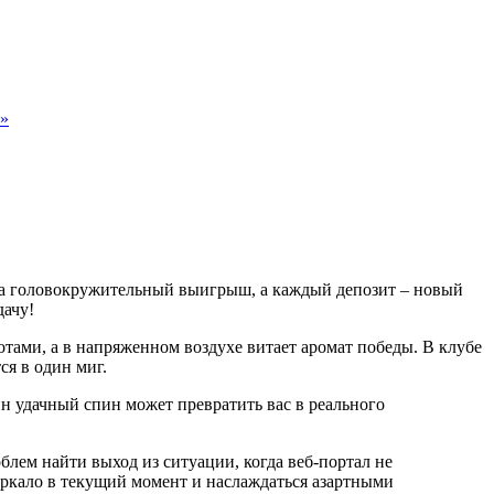
ь»
с на головокружительный выигрыш, а каждый депозит – новый
дачу!
потами, а в напряженном воздухе витает аромат победы. В клубе
ся в один миг.
н удачный спин может превратить вас в реального
облем найти выход из ситуации, когда веб-портал не
 зеркало в текущий момент и наслаждаться азартными