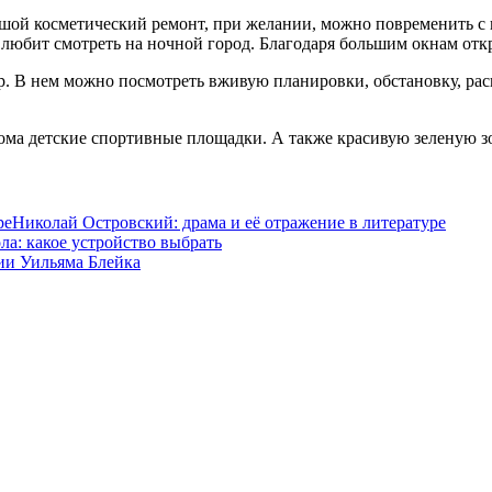
шой косметический ремонт, при желании, можно повременить с н
о любит смотреть на ночной город. Благодаря большим окнам отк
. В нем можно посмотреть вживую планировки, обстановку, рас
ома детские спортивные площадки. А также красивую зеленую зо
Николай Островский: драма и её отражение в литературе
а: какое устройство выбрать
ии Уильяма Блейка