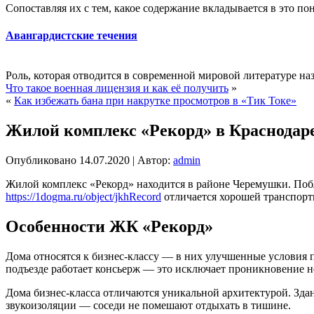
Сопоставляя их с тем, какое содержание вкладывается в это пон
Авангардистские течения
Роль, которая отводится в современной мировой литературе на
Что такое военная лицензия и как её получить
»
«
Как избежать бана при накрутке просмотров в «Тик Токе»
Жилой комплекс «Рекорд» в Краснодаре
Опубликовано
14.07.2020
|
Автор:
admin
Жилой комплекс «Рекорд» находится в районе Черемушки. Побл
https://1dogma.ru/object/jkhRecord
отличается хорошей транспорт
Особенности ЖК «Рекорд»
Дома относятся к бизнес-классу — в них улучшенные условия 
подъезде работает консьерж — это исключает проникновение н
Дома бизнес-класса отличаются уникальной архитектурой. Здан
звукоизоляции — соседи не помешают отдыхать в тишине.