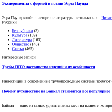
Эксперименты с формой в поэзии Эзры Паунда
Эзра Паунд вошёл в историю литературы не только как...
Читат
Рубрики
Без рубрики
(2)
Культура
(159)
Литература
(163)
Общество
(148)
Статьи
(465)
Интересные записи
Трубы ППУ: достоинства изделий и их особенности
Инвестиции в современные трубопроводные системы требуют оц
Почему путешествие на Байкал становится все популярнее
Байкал — одно из самых удивительных мест на планете, которое