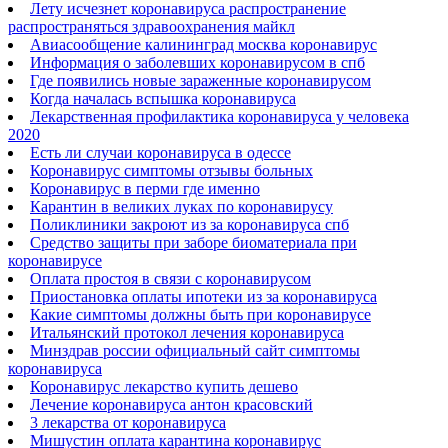
Лету исчезнет коронавируса распространение
распространяться здравоохранения майкл
Авиасообщение калининград москва коронавирус
Информация о заболевших коронавирусом в спб
Где появились новые зараженные коронавирусом
Когда началась вспышка коронавируса
Лекарственная профилактика коронавируса у человека
2020
Есть ли случаи коронавируса в одессе
Коронавирус симптомы отзывы больных
Коронавирус в перми где именно
Карантин в великих луках по коронавирусу
Поликлиники закроют из за коронавируса спб
Средство защиты при заборе биоматериала при
коронавирусе
Оплата простоя в связи с коронавирусом
Приостановка оплаты ипотеки из за коронавируса
Какие симптомы должны быть при коронавирусе
Итальянский протокол лечения коронавируса
Минздрав россии официальный сайт симптомы
коронавируса
Коронавирус лекарство купить дешево
Лечение коронавируса антон красовский
3 лекарства от коронавируса
Мишустин оплата карантина коронавирус