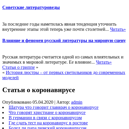
Советские литературоведы
За последние годы наметилась явная тенденция уточнить
внутренние этапы этой теперь уже почти столетней...
Читать»
Влияние и феномен русской литературы на мировую сцену
Русская литература считается одной из самых влиятельных и
значимых в мировой литературе. Ее влияние...
Читать»
Статьи о гриппе
»
«
История люстры – от первых светильников до современных
моделей
Статьи о коронавирусе
Опубликовано
05.04.2020
|
Автор:
admin
Шатура что говорит главврач о коронавирусе
Что говорят христиане о коронавирусе
В германии в связи с коронавирусом
Где сдать тест на коронавирус в ростове
Болел ли папа римский коронавирусом