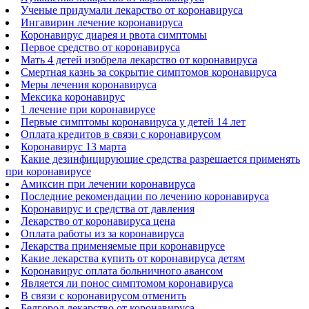
Ученые придумали лекарство от коронавируса
Ингавирин лечение коронавируса
Коронавирус диарея и рвота симптомы
Первое средство от коронавируса
Мать 4 детей изобрела лекарство от коронавируса
Смертная казнь за сокрытие симптомов коронавируса
Меры лечения коронавируса
Мексика коронавирус
1 лечение при коронавирусе
Первые симптомы коронавируса у детей 14 лет
Оплата кредитов в связи с коронавирусом
Коронавирус 13 марта
Какие дезинфицирующие средства разрешается применять
при коронавирусе
Амиксин при лечении коронавируса
Последние рекомендации по лечению коронавируса
Коронавирус и средства от давления
Лекарство от коронавируса цена
Оплата работы из за коронавируса
Лекарства применяемые при коронавирусе
Какие лекарства купить от коронавируса детям
Коронавирус оплата больничного авансом
Является ли понос симптомом коронавируса
В связи с коронавирусом отменить
Белгород лекарство от коронавируса