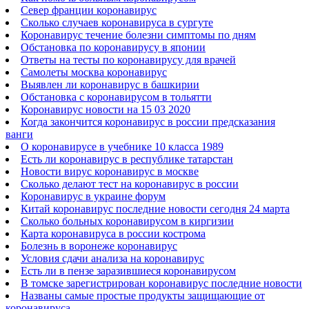
Север франции коронавирус
Сколько случаев коронавируса в сургуте
Коронавирус течение болезни симптомы по дням
Обстановка по коронавирусу в японии
Ответы на тесты по коронавирусу для врачей
Самолеты москва коронавирус
Выявлен ли коронавирус в башкирии
Обстановка с коронавирусом в тольятти
Коронавирус новости на 15 03 2020
Когда закончится коронавирус в россии предсказания
ванги
О коронавирусе в учебнике 10 класса 1989
Есть ли коронавирус в республике татарстан
Новости вирус коронавирус в москве
Сколько делают тест на коронавирус в россии
Коронавирус в украине форум
Китай коронавирус последние новости сегодня 24 марта
Сколько больных коронавирусом в киргизии
Карта коронавируса в россии кострома
Болезнь в воронеже коронавирус
Условия сдачи анализа на коронавирус
Есть ли в пензе заразившиеся коронавирусом
В томске зарегистрирован коронавирус последние новости
Названы самые простые продукты защищающие от
коронавируса