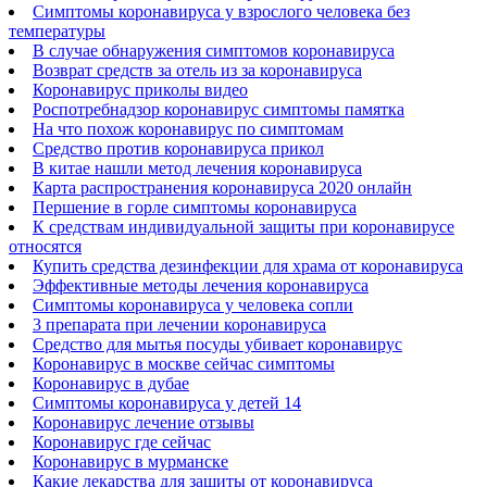
Симптомы коронавируса у взрослого человека без
температуры
В случае обнаружения симптомов коронавируса
Возврат средств за отель из за коронавируса
Коронавирус приколы видео
Роспотребнадзор коронавирус симптомы памятка
На что похож коронавирус по симптомам
Средство против коронавируса прикол
В китае нашли метод лечения коронавируса
Карта распространения коронавируса 2020 онлайн
Першение в горле симптомы коронавируса
К средствам индивидуальной защиты при коронавирусе
относятся
Купить средства дезинфекции для храма от коронавируса
Эффективные методы лечения коронавируса
Симптомы коронавируса у человека сопли
3 препарата при лечении коронавируса
Средство для мытья посуды убивает коронавирус
Коронавирус в москве сейчас симптомы
Коронавирус в дубае
Симптомы коронавируса у детей 14
Коронавирус лечение отзывы
Коронавирус где сейчас
Коронавирус в мурманске
Какие лекарства для защиты от коронавируса