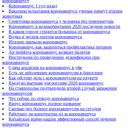
коронавирусу
Коронавирус 1 год назад
Вакцины испытания коронавируса ученые начнут италии
животных
Симптомы коронавируса у человека без температуры
Коронавирус в великобритании 2020 последние новости
В каком городе строится больница от коронавируса
Водка и чеснок против коронавируса
Италию закрыли коронавирус
Коронавирус как защититься профилактика питание
Air moldova коронавирус возврат билетов
Инструкция по проведению дезинфекции при
коронавирусе
Сдача анализов на коронавирус в уфе
Есть ли заболевшие коронавирусом в барселоне
Как обстоят дела с коронавирусом на пхукете
Въезд во вьетнам для россиян 2020 коронавирус
На ставрополье подтвердили второй случай заражения
коронавирусом
Что сейчас по поводу коронавируса
Вирус коронавирус полное название
Сколько чел болеют коронавирусом на сегодня
Работают ли кинотеатры из за коронавируса
Китайские врачи нашли эффективный способ лечения
коронавируса