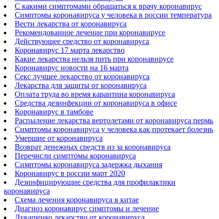
С какими симптомами обращаться к врачу коронавирус
Симптомы коронавируса у человека в россии температура
Вести лекарства от коронавируса
Рекомендованное лечение при коронавирусе
Действующее средство от коронавируса
Коронавирус 17 марта лекарство
Какие лекарства нельзя пить при коронавирусе
Коронавирус новости на 16 марта
Секс лучшее лекарство от коронавируса
Лекарства для защиты от коронавируса
Оплата труда во время карантина коронавируса
Средства дезинфекции от коронавируса в офисе
Коронавирус в тамбове
Распыление лекарства вертолетами от коронавируса пермь
Симптомы коронавируса у человека как протекает болезнь
Умершие от коронавируса
Возврат денежных средств из за коронавируса
Перечисли симптомы коронавируса
Симптомы коронавируса задержка дыхания
Коронавирус в россии март 2020
Дезинфицирующие средства для профилактики
коронавируса
Схема лечения коронавируса в китае
Диагноз коронавирус симптомы и лечение
Лукашенко лекарство от коронавируса