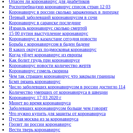
Опасен ли коронавирус для диабетиков
Роспотребнадзор коронавирус список стран 12 03
Коронавирус в россии сколько зараженных в липецке
Первый заболевший коронавирусом в сочи
Коронавирус в саранске последние
Израиль коронавирус сколько смертей
15 00 путин выступление коронавирус
Коронавирус в казахстане сегодня новости
Борьба с коронавирусом в баден бадене
В каких округах подмосковья коронавирус
Когда уйдет коронавирус из европы
Как болит грудь при коронавирусе
Коронавирус новости количество жертв
Коронавирус гомель скорина
Чем так страшен коронавирус что закрыли границы
Бсмп рязань коронавирус
Число заболевших коронавирусом в россии достигло 114
Количество умерших от коронавируса в швеции
Коронавирус 17 03 2020 г
Минет во время коронавируса
Заболевших коронавирусом больше чем говорят
Что нужно купить для защиты от коронавируса
Пустая москва из за коронавируса
Грозит ли россии коронавирус
Вести тверь коронавирус