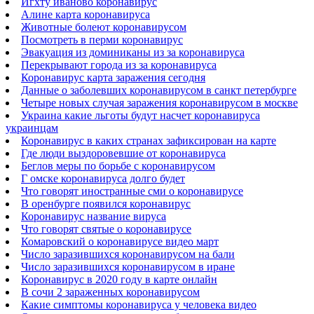
Игхту иваново коронавирус
Алине карта коронавируса
Животные болеют коронавирусом
Посмотреть в перми коронавирус
Эвакуация из доминиканы из за коронавируса
Перекрывают города из за коронавируса
Коронавирус карта заражения сегодня
Данные о заболевших коронавирусом в санкт петербурге
Четыре новых случая заражения коронавирусом в москве
Украина какие льготы будут насчет коронавируса
украинцам
Коронавирус в каких странах зафиксирован на карте
Где люди выздоровевшие от коронавируса
Беглов меры по борьбе с коронавирусом
Г омске коронавируса долго будет
Что говорят иностранные сми о коронавирусе
В оренбурге появился коронавирус
Коронавирус название вируса
Что говорят святые о коронавирусе
Комаровский о коронавирусе видео март
Число заразившихся коронавирусом на бали
Число заразившихся коронавирусом в иране
Коронавирус в 2020 году в карте онлайн
В сочи 2 зараженных коронавирусом
Какие симптомы коронавируса у человека видео