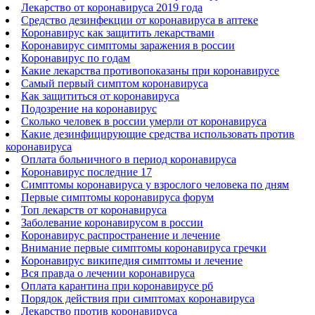
Лекарство от коронавируса 2019 года
Средство дезинфекции от коронавируса в аптеке
Коронавирус как защитить лекарствами
Коронавирус симптомы заражения в россии
Коронавирус по годам
Какие лекарства противопоказаны при коронавирусе
Самый первый симптом коронавируса
Как защититься от коронавируса
Подозрение на коронавирус
Сколько человек в россии умерли от коронавируса
Какие дезинфицирующие средства использовать против
коронавируса
Оплата больничного в период коронавируса
Коронавирус последние 17
Симптомы коронавируса у взрослого человека по дням
Первые симптомы коронавируса форум
Топ лекарств от коронавируса
Заболевание коронавирусом в россии
Коронавирус распространение и лечение
Внимание первые симптомы коронавируса гречки
Коронавирус википедия симптомы и лечение
Вся правда о лечении коронавируса
Оплата карантина при коронавирусе рб
Порядок действия при симптомах коронавируса
Лекарство против коронавируса