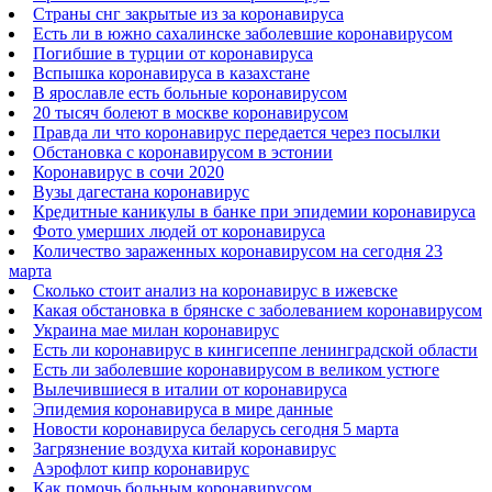
Страны снг закрытые из за коронавируса
Есть ли в южно сахалинске заболевшие коронавирусом
Погибшие в турции от коронавируса
Вспышка коронавируса в казахстане
В ярославле есть больные коронавирусом
20 тысяч болеют в москве коронавирусом
Правда ли что коронавирус передается через посылки
Обстановка с коронавирусом в эстонии
Коронавирус в сочи 2020
Вузы дагестана коронавирус
Кредитные каникулы в банке при эпидемии коронавируса
Фото умерших людей от коронавируса
Количество зараженных коронавирусом на сегодня 23
марта
Сколько стоит анализ на коронавирус в ижевске
Какая обстановка в брянске с заболеванием коронавирусом
Украина мае милан коронавирус
Есть ли коронавирус в кингисеппе ленинградской области
Есть ли заболевшие коронавирусом в великом устюге
Вылечившиеся в италии от коронавируса
Эпидемия коронавируса в мире данные
Новости коронавируса беларусь сегодня 5 марта
Загрязнение воздуха китай коронавирус
Аэрофлот кипр коронавирус
Как помочь больным коронавирусом