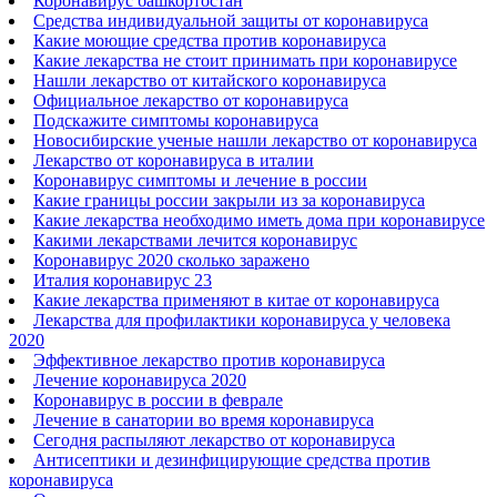
Коронавирус башкортостан
Средства индивидуальной защиты от коронавируса
Какие моющие средства против коронавируса
Какие лекарства не стоит принимать при коронавирусе
Нашли лекарство от китайского коронавируса
Официальное лекарство от коронавируса
Подскажите симптомы коронавируса
Новосибирские ученые нашли лекарство от коронавируса
Лекарство от коронавируса в италии
Коронавирус симптомы и лечение в россии
Какие границы россии закрыли из за коронавируса
Какие лекарства необходимо иметь дома при коронавирусе
Какими лекарствами лечится коронавирус
Коронавирус 2020 сколько заражено
Италия коронавирус 23
Какие лекарства применяют в китае от коронавируса
Лекарства для профилактики коронавируса у человека
2020
Эффективное лекарство против коронавируса
Лечение коронавируса 2020
Коронавирус в россии в феврале
Лечение в санатории во время коронавируса
Сегодня распыляют лекарство от коронавируса
Антисептики и дезинфицирующие средства против
коронавируса