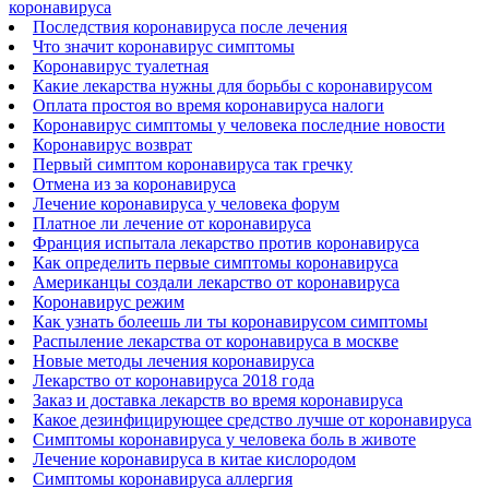
коронавируса
Последствия коронавируса после лечения
Что значит коронавирус симптомы
Коронавирус туалетная
Какие лекарства нужны для борьбы с коронавирусом
Оплата простоя во время коронавируса налоги
Коронавирус симптомы у человека последние новости
Коронавирус возврат
Первый симптом коронавируса так гречку
Отмена из за коронавируса
Лечение коронавируса у человека форум
Платное ли лечение от коронавируса
Франция испытала лекарство против коронавируса
Как определить первые симптомы коронавируса
Американцы создали лекарство от коронавируса
Коронавирус режим
Как узнать болеешь ли ты коронавирусом симптомы
Распыление лекарства от коронавируса в москве
Новые методы лечения коронавируса
Лекарство от коронавируса 2018 года
Заказ и доставка лекарств во время коронавируса
Какое дезинфицирующее средство лучше от коронавируса
Симптомы коронавируса у человека боль в животе
Лечение коронавируса в китае кислородом
Симптомы коронавируса аллергия