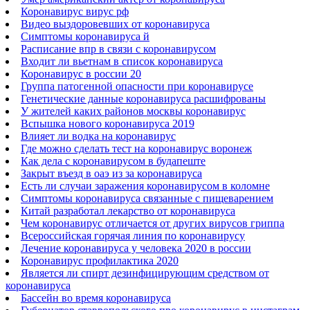
Коронавирус вирус рф
Видео выздоровевших от коронавируса
Симптомы коронавируса й
Расписание впр в связи с коронавирусом
Входит ли вьетнам в список коронавируса
Коронавирус в россии 20
Группа патогенной опасности при коронавирусе
Генетические данные коронавируса расшифрованы
У жителей каких районов москвы коронавирус
Вспышка нового коронавируса 2019
Влияет ли водка на коронавирус
Где можно сделать тест на коронавирус воронеж
Как дела с коронавирусом в будапеште
Закрыт въезд в оаэ из за коронавируса
Есть ли случаи заражения коронавирусом в коломне
Симптомы коронавируса связанные с пищеварением
Китай разработал лекарство от коронавируса
Чем коронавирус отличается от других вирусов гриппа
Всероссийская горячая линия по коронавирусу
Лечение коронавируса у человека 2020 в россии
Коронавирус профилактика 2020
Является ли спирт дезинфицирующим средством от
коронавируса
Бассейн во время коронавируса