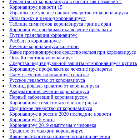
Лекарство от коронавируса в россии как называется
Коронавирус новости 15
Израильские ученые нашли лекарство от коронавируса
Оплата жкх в период коронавируса
Таблица симптомов коронавируса гриппа орви
Коронавирус профилактика лечение препараты
Путин трансляция коронавирус
Росбалт о коронавирусе
Лечение коронавируса калетрой
Какое противовирусное средство нельзя при коронавирусе
Онлайн счетчик коронавирус
Средства индивидуальной защиты от коронавируса купить
Коронавирус профилактика лечение препараты
Схема лечения коронавируса в китае
Русское лекарство от коронавируса
Леонид рошаль средство от коронавируса
Амбулаторное лечение коронавируса
Первый заболевший коронавирусом
Коронавирус симптомы кто в зоне риска
Индийское лекарство от коронавируса
Коронавирус в россии 2020 последние новости
Коронавирус 6 марта
Коронавирус 2019 симптомы у человека
Средство от малярии коронавирус
Какие антибиотики применяются при лечении