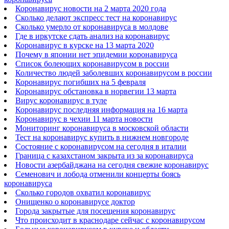
Коронавирус новости на 2 марта 2020 года
Сколько делают экспресс тест на коронавирус
Сколько умерло от коронавируса в молдове
Где в иркутске сдать анализ на коронавирус
Коронавирус в курске на 13 марта 2020
Почему в японии нет эпидемии коронавируса
Список болеющих коронавирусом в россии
Количество людей заболевших коронавирусом в россии
Коронавирус погибших на 5 февраля
Коронавирус обстановка в норвегии 13 марта
Вирус коронавирус в туле
Коронавирус последняя информация на 16 марта
Коронавирус в чехии 11 марта новости
Мониторинг коронавируса в московской области
Тест на коронавирус купить в нижнем новгороде
Состояние с коронавирусом на сегодня в италии
Граница с казахстаном закрыта из за коронавируса
Новости азербайджана на сегодня свежие коронавирус
Семенович и лобода отменили концерты боясь
коронавируса
Сколько городов охватил коронавирус
Онищенко о коронавирусе доктор
Города закрытые для посещения коронавирус
Что происходит в краснодаре сейчас с коронавирусом