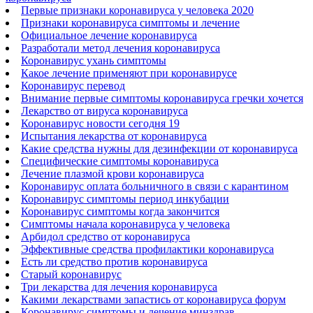
Первые признаки коронавируса у человека 2020
Признаки коронавируса симптомы и лечение
Официальное лечение коронавируса
Разработали метод лечения коронавируса
Коронавирус ухань симптомы
Какое лечение применяют при коронавирусе
Коронавирус перевод
Внимание первые симптомы коронавируса гречки хочется
Лекарство от вируса коронавируса
Коронавирус новости сегодня 19
Испытания лекарства от коронавируса
Какие средства нужны для дезинфекции от коронавируса
Специфические симптомы коронавируса
Лечение плазмой крови коронавируса
Коронавирус оплата больничного в связи с карантином
Коронавирус симптомы период инкубации
Коронавирус симптомы когда закончится
Симптомы начала коронавируса у человека
Арбидол средство от коронавируса
Эффективные средства профилактики коронавируса
Есть ли средство против коронавируса
Старый коронавирус
Три лекарства для лечения коронавируса
Какими лекарствами запастись от коронавируса форум
Коронавирус симптомы и лечение минздрав