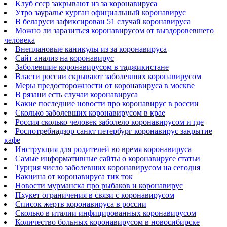
Клуб ссср закрывают из за коронавируса
Утро зауралье курган официальный коронавирус
В беларуси зафиксирован 51 случай коронавируса
Можно ли заразиться коронавирусом от выздоровевшего
человека
Внеплановые каникулы из за коронавируса
Сайт анализ на коронавирус
Заболевшие коронавирусом в таджикистане
Власти россии скрывают заболевших коронавирусом
Меры предосторожности от коронавируса в москве
В рязани есть случаи коронавируса
Какие последние новости про коронавирус в россии
Сколько заболевших коронавирусом в крае
Россия сколько человек заболело коронавирусом и где
Роспотребнадзор санкт петербург коронавирус закрытие
кафе
Инструкция для родителей во время коронавируса
Самые информативные сайты о коронавирусе статьи
Турция число заболевших коронавирусом на сегодня
Вакцина от коронавируса тик ток
Новости мурманска про рыбаков и коронавирус
Пхукет ограничения в связи с коронавирусом
Список жертв коронавируса в россии
Сколько в италии инфицированных коронавирусом
Количество больных коронавирусом в новосибирске