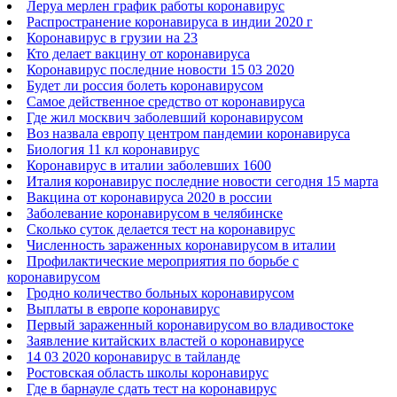
Леруа мерлен график работы коронавирус
Распространение коронавируса в индии 2020 г
Коронавирус в грузии на 23
Кто делает вакцину от коронавируса
Коронавирус последние новости 15 03 2020
Будет ли россия болеть коронавирусом
Самое действенное средство от коронавируса
Где жил москвич заболевший коронавирусом
Воз назвала европу центром пандемии коронавируса
Биология 11 кл коронавирус
Коронавирус в италии заболевших 1600
Италия коронавирус последние новости сегодня 15 марта
Вакцина от коронавируса 2020 в россии
Заболевание коронавирусом в челябинске
Сколько суток делается тест на коронавирус
Численность зараженных коронавирусом в италии
Профилактические мероприятия по борьбе с
коронавирусом
Гродно количество больных коронавирусом
Выплаты в европе коронавирус
Первый зараженный коронавирусом во владивостоке
Заявление китайских властей о коронавирусе
14 03 2020 коронавирус в тайланде
Ростовская область школы коронавирус
Где в барнауле сдать тест на коронавирус