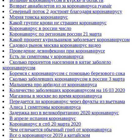
Больные коронавирусом в курске и области
Возврат авиабилетов из за коронавируса ryanair
Северный поток 2 достроят благодаря коронавирусу
Мэрия томска коронавирус
Какой группе крови не страшен коронавирус
Коронавирус в россии число
Коронавирус по регионам россии 21 марта
Какой процент курильщиков заболевает коронавирусом
Садовод рынок москва коронавирус видео
Проведение дезинфекции при коронавирусе
Есть ли симптомы у коронавируса
Сколько процентов населения в китае заболело
коронавирусом
Боремся с коронавирусом с помощью березового сока
Сколько заболевших коронавирусом в россии 3 марта
Малышева про арбидол от коронавируса
Количество заболевших коронавирусом на 16 03 2020
Магазины в москве во время коронавируса
Передается ли коронавирус через фрукты из вьетнама
Алиса 1 симптомы коронавируса
Задержка виз в великобританию 2020 коронавирус
В апреле испания коронавирус
Коронавирус в спб 20 марта 2020
Чем отличается обычный гриб от коронавируса
Все о коронавирусе 2019 а китайском