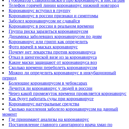
Губернатор ставропольского про коронавирус в инстаграм
Телефон горячей линии коронавирус нижний новгород
Коронавирус вступил в группу
Коронавирус в россии признаки и симптомы
Заболел коронавирусом не сдавайся
Коронавирус в россии в реальном времени
Группа риска заразиться коронавирусом
Динамика заболевших коронавирусом по дням
Коронавирус или грипп как определить
Фото врачей в масках коронавирус
Почему нет лекарства против коронавируса
Отказ в шенгенской визе из за коронавируса
Какие маски защищают от коронавируса воз
Сколько времени переболеть коронавирусом
Можно ли определить коронавирус в инкубационный
период
Болеющие коронавирусом в чебоксарах
Лечится ли коронавирус у людей в россии
Через какой промежуток времени проявляется коронавирус
Как будут работать суды при коронавирусе
Коронавирус натуральные средства
Сколько населения заболело коронавирусом на данный
момент
Где принимают анализы на коронавирус
Постановление главного санитарного врача хмао по