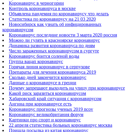
Коронавирус в черногории
Контроль коронавируса в москве
Объявлена пандемия по коронавирусу что делать
Статистика по коронавирусу на 21 03 2020
Новосибирск как узнать об инфицированных
коронавирусом
Коронавирус последние новости 3 марта 2020 россия
Можно ли гулять в красноярске коронавирус
Динамика развития коронавируса по дням
Число зараженных коронавирусом в сургуте
Коронавирус боится соленой воды
Группа вацап коронавирус
Горячая линия коронавирус в серпухове
Препараты для лечения коронавируса 2019
Сколько дней закончится коронавирус
Данные о коронавирусе в греции
Почему запрещают выходить на улицу при коронавирусе
Какой риск заразиться коронавирусом
Хабаровский край ситуация с коронавирусом
Ангина при коронавирусе есть
Коронавирус прогнозы ученых 2019 ncov
Коронавирус великобритания форум
Картинки про спорт и коронавирус
22 апреля статистика больных коронавирус москва
Пришла посылка из китая коронавирус