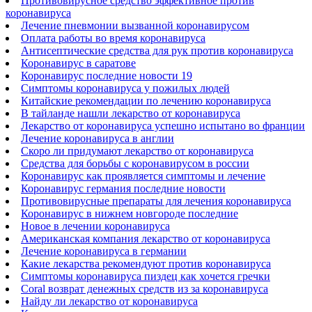
Противовирусное средство эффективное против
коронавируса
Лечение пневмонии вызванной коронавирусом
Оплата работы во время коронавируса
Антисептические средства для рук против коронавируса
Коронавирус в саратове
Коронавирус последние новости 19
Симптомы коронавируса у пожилых людей
Китайские рекомендации по лечению коронавируса
В тайланде нашли лекарство от коронавируса
Лекарство от коронавируса успешно испытано во франции
Лечение коронавируса в англии
Скоро ли придумают лекарство от коронавируса
Средства для борьбы с коронавирусом в россии
Коронавирус как проявляется симптомы и лечение
Коронавирус германия последние новости
Противовирусные препараты для лечения коронавируса
Коронавирус в нижнем новгороде последние
Новое в лечении коронавируса
Американская компания лекарство от коронавируса
Лечение коронавируса в германии
Какие лекарства рекомендуют против коронавируса
Симптомы коронавируса пиздец как хочется гречки
Coral возврат денежных средств из за коронавируса
Найду ли лекарство от коронавируса