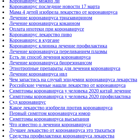
Коронавирус можно ли
Коронавирус последние новости 17 марта
Мама 4 детей изобрела лекарство от коронавируса
Лечение коронавируса триазавирином
Лечение коронавируса кокаином
Оплата ипотеки при коронавирусе
Коронавирус лекарство пиво
Коронавирус в кургане
Коронавирус клиника лечение профилактика
Лечение коронавируса переливанием плазмы
Есть ли способ лечения коронавируса
Лечение коронавируса биорезонансом
Этиотропные препараты для лечения коронавируса
Лечение коронавируса ивл
Чем запастись на случай эпидемии коронавируса лекарства
Российские ученые нашли лекарство от коронавируса
Симптомы коронавируса у человека 2020 китай лечение
Симптомы коронавируса у человека 2020 профилактика
Суд коронавирус
Какое лекарство изобрели против коронавируса
Первый симптом коронавируса юмор
Симптомы коронавируса высыпания
Что известно о лечении коронавируса
Лучшее лекарство от коронавируса это трахаться
Средства профилактики коронавируса лекарства