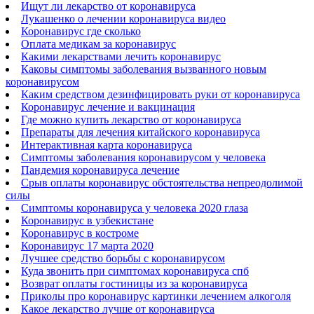
Ищут ли лекарство от коронавируса
Лукашенко о лечении коронавируса видео
Коронавирус где сколько
Оплата медикам за коронавирус
Какими лекарствами лечить коронавирус
Каковы симптомы заболевания вызванного новым
коронавирусом
Каким средством дезинфицировать руки от коронавируса
Коронавирус лечение и вакцинация
Где можно купить лекарство от коронавируса
Препараты для лечения китайского коронавируса
Интерактивная карта коронавируса
Симптомы заболевания коронавирусом у человека
Пандемия коронавируса лечение
Срыв оплаты коронавирус обстоятельства непреодолимой
силы
Симптомы коронавируса у человека 2020 глаза
Коронавирус в узбекистане
Коронавирус в костроме
Коронавирус 17 марта 2020
Лучшее средство борьбы с коронавирусом
Куда звонить при симптомах коронавируса спб
Возврат оплаты гостиницы из за коронавируса
Приколы про коронавирус картинки лечением алкоголя
Какое лекарство лучше от коронавируса