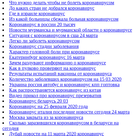
Что нужно делать чтобы не болеть коронавирусом
До каких стран не добрался коронавирус
Где в израиле коронавирус
Из какой больницы сбежала больная коронавирусом
Коронавирус в россии 20 тысяч
Новости мурманска и мурманской области о коронавирусе
Ситуация с коронавирусом в сша 24 марта
Легко ли заболеть коронавирусом
Коронавирус стадии заболевания
Характер головной боли при коронавирусе
Екатеринбург коронавирус 16 марта
Зачем раздувают информацию о коронавирусе
Как в пулково проверяют на коронавирус
Результаты испытаний вакцины от коронавируса
Количество заболевших коронавирусом на 15 03 2020
Украина россия автобус и коронавирус кпп гоптовка
Как распространяется коронавирус из китая
Видео прикол про коронавирус презерватив
Коронавирус беларусь 20 03
Коронавирус на 25 февраля 2020 года
Коронавирус италия последние новости сегодня 24 марта
Москва закрыта из за коронавируса
Сколько заразившихся коронавирусом в беларуси на
сегодня
Дубай новости на 11 марта 2020 коронавирус