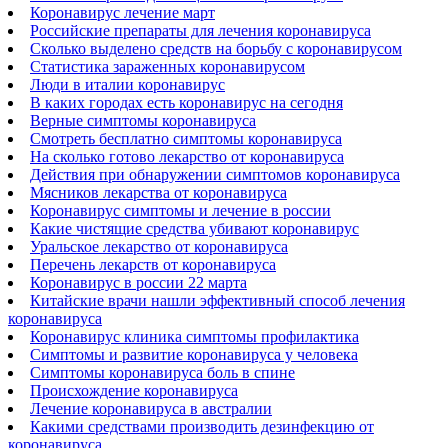
Коронавирус лечение март
Российские препараты для лечения коронавируса
Сколько выделено средств на борьбу с коронавирусом
Статистика зараженных коронавирусом
Люди в италии коронавирус
В каких городах есть коронавирус на сегодня
Верные симптомы коронавируса
Смотреть бесплатно симптомы коронавируса
На сколько готово лекарство от коронавируса
Действия при обнаружении симптомов коронавируса
Мясников лекарства от коронавируса
Коронавирус симптомы и лечение в россии
Какие чистящие средства убивают коронавирус
Уральское лекарство от коронавируса
Перечень лекарств от коронавируса
Коронавирус в россии 22 марта
Китайские врачи нашли эффективный способ лечения
коронавируса
Коронавирус клиника симптомы профилактика
Симптомы и развитие коронавируса у человека
Симптомы коронавируса боль в спине
Происхождение коронавируса
Лечение коронавируса в австралии
Какими средствами производить дезинфекцию от
коронавируса