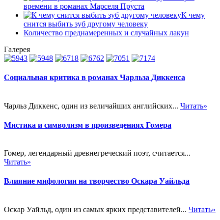
времени в романах Марселя Пруста
К чему
снится выбить зуб другому человеку
Количество преднамеренных и случайных лакун
Галерея
Социальная критика в романах Чарльза Диккенса
Чарльз Диккенс, один из величайших английских...
Читать»
Мистика и символизм в произведениях Гомера
Гомер, легендарный древнегреческий поэт, считается...
Читать»
Влияние мифологии на творчество Оскара Уайльда
Оскар Уайльд, один из самых ярких представителей...
Читать»