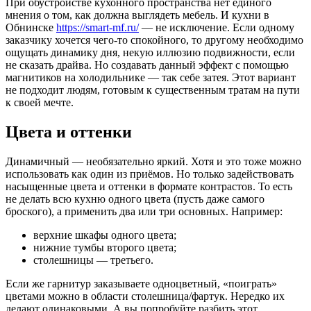
При обустройстве кухонного пространства нет единого
мнения о том, как должна выглядеть мебель. И кухни в
Обнинске
https://smart-mf.ru/
— не исключение. Если одному
заказчику хочется чего-то спокойного, то другому необходимо
ощущать динамику дня, некую иллюзию подвижности, если
не сказать драйва. Но создавать данный эффект с помощью
магнитиков на холодильнике — так себе затея. Этот вариант
не подходит людям, готовым к существенным тратам на пути
к своей мечте.
Цвета и оттенки
Динамичный — необязательно яркий. Хотя и это тоже можно
использовать как один из приёмов. Но только задействовать
насыщенные цвета и оттенки в формате контрастов. То есть
не делать всю кухню одного цвета (пусть даже самого
броского), а применить два или три основных. Например:
верхние шкафы одного цвета;
нижние тумбы второго цвета;
столешницы — третьего.
Если же гарнитур заказываете одноцветный, «поиграть»
цветами можно в области столешница/фартук. Нередко их
делают одинаковыми. А вы попробуйте разбить этот