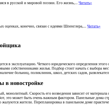
ся в русской и мировой поэзии. Его жизнь,...
Читать»
х оценках, конечно, связан с идеями Шпенглера,...
Читать»
ройщика
ится в эксплуатацию. Четкого юридического определения этого 
ервыми собственниками жилья. Подбор стоит начать с выбора мест
 наличие больниц, поликлиник, школ, детских садов, развлекате
ы в новостройке
й, монолитный. Скорость его возведения зависит от материала 
от, это может быть очень важным фактором. Панельные дома стро
о жалуются жители. Перепланировка в панельном доме практичес