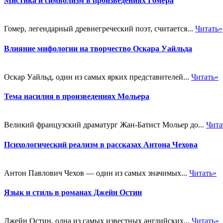
Мистика и символизм в произведениях Гомера
Гомер, легендарный древнегреческий поэт, считается...
Читать»
Влияние мифологии на творчество Оскара Уайльда
Оскар Уайльд, один из самых ярких представителей...
Читать»
Тема насилия в произведениях Мольера
Великий французский драматург Жан-Батист Мольер до...
Чита
Психологический реализм в рассказах Антона Чехова
Антон Павлович Чехов — один из самых значимых...
Читать»
Язык и стиль в романах Джейн Остин
Джейн Остин, одна из самых известных английских...
Читать»