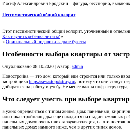
Иосиф Александрович Бродский – фигура, бесспорно, выдающая
Пессимистический общий колорит
Этот пессимистический общий колорит, уточненный в отдельны
Как научить ребёнка читать?
»
«
Оригинальный подарок-сладкие букеты
Особенности выбора квартиры от заст
Опубликовано
08.10.2020
|
Автор:
admin
Новостройка — это дом, который еще строится или только ввод
застройщика
https://sevastopolstroy.ru/
, потому что они станут п
добираться на работу и учебу. Не менее важна инфраструктура,
Что следует учесть при выборе квартир
Нужно определиться с типом жилья. Дом: панельный, кирпичны
или пока стройплощадка еще находится на стадии земляных раб
панельных домов очень плохая звукоизоляция, на что постоянн
панельных домах намного ниже, чем в других типах домов.