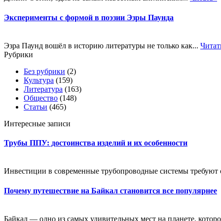
Эксперименты с формой в поэзии Эзры Паунда
Эзра Паунд вошёл в историю литературы не только как...
Читат
Рубрики
Без рубрики
(2)
Культура
(159)
Литература
(163)
Общество
(148)
Статьи
(465)
Интересные записи
Трубы ППУ: достоинства изделий и их особенности
Инвестиции в современные трубопроводные системы требуют оц
Почему путешествие на Байкал становится все популярнее
Байкал — одно из самых удивительных мест на планете, которое