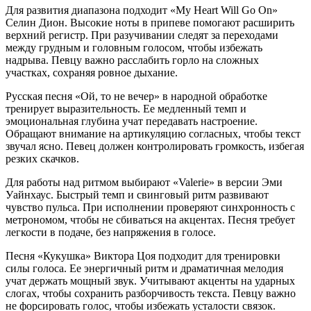
Для развития диапазона подходит «My Heart Will Go On»
Селин Дион. Высокие ноты в припеве помогают расширить
верхний регистр. При разучивании следят за переходами
между грудным и головным голосом, чтобы избежать
надрыва. Певцу важно расслабить горло на сложных
участках, сохраняя ровное дыхание.
Русская песня «Ой, то не вечер» в народной обработке
тренирует выразительность. Ее медленный темп и
эмоциональная глубина учат передавать настроение.
Обращают внимание на артикуляцию согласных, чтобы текст
звучал ясно. Певец должен контролировать громкость, избегая
резких скачков.
Для работы над ритмом выбирают «Valerie» в версии Эми
Уайнхаус. Быстрый темп и свинговый ритм развивают
чувство пульса. При исполнении проверяют синхронность с
метрономом, чтобы не сбиваться на акцентах. Песня требует
легкости в подаче, без напряжения в голосе.
Песня «Кукушка» Виктора Цоя подходит для тренировки
силы голоса. Ее энергичный ритм и драматичная мелодия
учат держать мощный звук. Учитывают акценты на ударных
слогах, чтобы сохранить разборчивость текста. Певцу важно
не форсировать голос, чтобы избежать усталости связок.