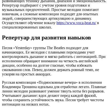
развивающих технику дыхания, диапазон и эмоциональность.
Репертуар подбирают с учетом уровня подготовки и
музыкальных предпочтений. Простые мелодии помогают
новичкам, а сложные композиции подходят для опытных
людей, совершенствующих артикуляцию и динамику.
Осуществляют обучение вокалу
https://www.voca-beat.ru/
в
специализированных школах.
Репертуар для развития навыков
Песня «Yesterday» группы The Beatles подходит для
начинающих. Ее мелодия с плавными переходами учит
контролировать дыхание и мягко работать с интонацией. При
исполнении обращают внимание на четкость английской
дикции, особенно на долгие гласные, чтобы избежать
смазывания слов. Певец должен держать ровный темп, не
ускоряя на простых аккордах.
Русская композиция «Подмосковные вечера» в исполнении
Владимира Трошина идеальна для отработки легато. Плавные
линии мелодии развивают умение тянуть ноты без разрывов.
Учитывают дыхание: вдох делают перед каждой фразой,
чтобы сохранить устойчивость звука. Песня требует чистоты
интонации на низких нотах.