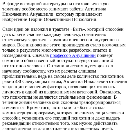
В фонде всемирной литературы на психологическую
тематику особое место занимают работы Автантила
Николаевича Ануашвили, которому принадлежит
изобретение Теории Объективной Психологии.
Свои идеи он изложил в трактате «Быть», который способен
дать ключ к счастью каждому человеку, сознательно
стремящемуся достичь гармонии внешнего и внутреннего
миров. Возникновение этого произведения стало возможным
только в результате многолетних разработок, опытов и
исследований. Сначала
профессор Ануашвили
подверг
сомнению общеизвестный постулат о существовании 4
психотипов человека. Он эмпирическим путем доказал
научному сообществу, что их расчеты слишком
приблизительны, ведь на самом деле количество психотипов
равно 48! Следующим шагом, Автантил Николаевич отследил
тенденции изменения факторов, позволяющих относить
личность к одной из выделенных им категорий. Оказалось,
что психотипы не являются стабильными феноменами. В
течение жизни человека они склонны трансформироваться,
изменяться. Кроме того, автор книги «Быть» создал
компьютерную программу, которая по снимку лица человека
способна установить его текущий психотип и даже выдать
рекомендации относительно того, как нужно действовать
данной личности для достижения поставленных целей.