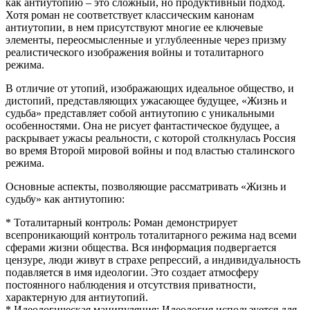
как антиутопию – это сложный, но продуктивный подход.
Хотя роман не соответствует классическим канонам
антиутопии, в нем присутствуют многие ее ключевые
элементы, переосмысленные и углублеенные через призму
реалистического изображения войны и тоталитарного
режима.
В отличие от утопий, изображающих идеальное общество, и
дистопий, представляющих ужасающее будущее, «Жизнь и
судьба» представляет собой антиутопию с уникальными
особенностями. Она не рисует фантастическое будущее, а
раскрывает ужасы реальности, с которой столкнулась Россия
во время Второй мировой войны и под властью сталинского
режима.
Основные аспекты, позволяющие рассматривать «Жизнь и
судьбу» как антиутопию:
* Тоталитарный контроль: Роман демонстрирует
всепроникающий контроль тоталитарного режима над всеми
сферами жизни общества. Вся информация подвергается
цензуре, люди живут в страхе репрессий, а индивидуальность
подавляется в имя идеологии. Это создает атмосферу
постоянного наблюдения и отсутствия приватности,
характерную для антиутопий.
* Идеологическая манипуляция: Идеология используется для