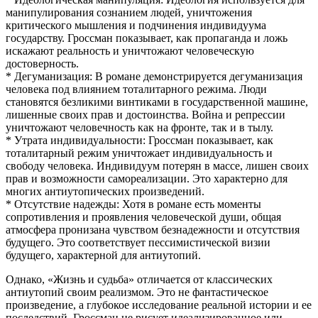
манипулирования сознанием людей, уничтожения
критического мышления и подчинения индивидуума
государству. Гроссман показывает, как пропаганда и ложь
искажают реальность и уничтожают человеческую
достоверность.
* Дегуманизация: В романе демонстрируется дегуманизация
человека под влиянием тоталитарного режима. Люди
становятся безликими винтиками в государственной машине,
лишенные своих прав и достоинства. Война и репрессии
уничтожают человечность как на фронте, так и в тылу.
* Утрата индивидуальности: Гроссман показывает, как
тоталитарный режим уничтожает индивидуальность и
свободу человека. Индивидуум потерян в массе, лишен своих
прав и возможности самореализации. Это характерно для
многих антиутопических произведений.
* Отсутствие надежды: Хотя в романе есть моменты
сопротивления и проявления человеческой души, общая
атмосфера пронизана чувством безнадежности и отсутствия
будущего. Это соответствует пессимистической визии
будущего, характерной для антиутопий.
Однако, «Жизнь и судьба» отличается от классических
антиутопий своим реализмом. Это не фантастическое
произведение, а глубокое исследование реальной истории и ее
последствий. Гроссман не рисует идеализированное или