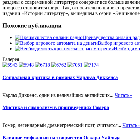
разделы о современной литературе содержат все больше явлени
процесса становится шире. Так, относительно широко предста
издании «Истории литератур», вышедшем в серии «Энциклопе
Похожие публикации
Преимущества онлайн рад
Выбор игрового ав
Необходимо
Галерея
Социальная критика в романах Чарльза Диккенса
Чарльз Диккенс, один из величайших английских...
Читать»
Мистика и символизм в произведениях Гомера
Гомер, легендарный древнегреческий поэт, считается...
Читать»
Влияние мифологии на творчество Оскара Уайльда