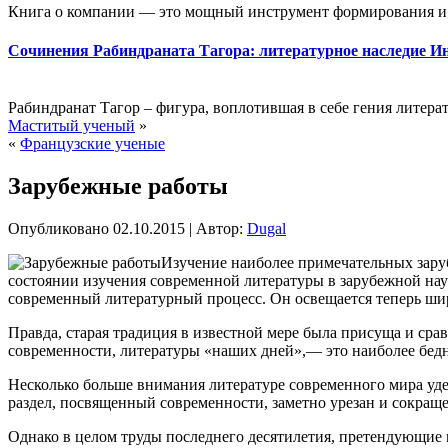
Книга о компании — это мощный инструмент формирования и 
Сочинения Рабиндраната Тагора: литературное наследие И
Рабиндранат Тагор – фигура, воплотившая в себе гения литерат
Маститый ученый
»
«
Французские ученые
Зарубежные работы
Опубликовано
02.10.2015
|
Автор:
Dugal
Изучение наиболее примечательных зару
состоянии изучения современной литературы в зарубежной наук
современный литературный
процесс. Он освещается теперь ши
Правда, старая традиция в известной мере была присуща и сра
современности, литературы «наших дней»,— это наиболее бедн
Несколько больше внимания литературе современного мира уде
раздел, посвященный современности, заметно урезан и сокращ
Однако в целом труды последнего десятилетия, претендующие н