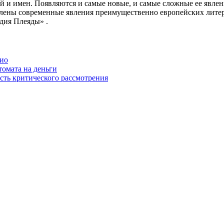
й и имен. Появляются и самые новые, и самые сложные ее явлен
влены современные явления преимущественно европейских литер
дия Плеяды» .
ио
томата на деньги
сть критического рассмотрения