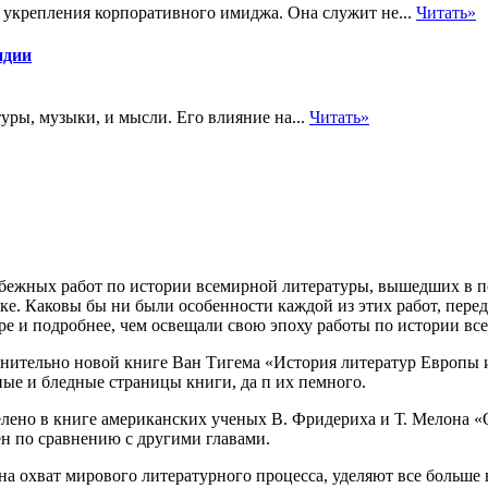
укрепления корпоративного имиджа. Она служит не...
Читать»
ндии
уры, музыки, и мысли. Его влияние на...
Читать»
бежных работ по истории всемирной литературы, вышедших в по
е. Каковы бы ни были особенности каждой из этих работ, перед
ре и подробнее, чем освещали свою эпоху работы по истории вс
внительно новой книге Ван Тигема «История литератур Европы и
ые и бледные страницы книги, да п их пемного.
лено в книге американских ученых В. Фридериха и Т. Мелона «О
ен по сравнению с другими главами.
а охват мирового литературного процесса, уделяют все больше 