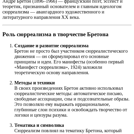
Андре Бретон (1896–1966) — французский поэт, эссеист и
теоретик, признанный основателем и главным идеологом
сюрреализма — авангардного художественного и
литературного направления XX века.
Роль сюрреализма в творчестве Бретона
Создание и развитие сюрреализма
Бретон не просто был участником сюрреалистического
движения — он сформулировал его основные
принципы и идеи. Его манифесты (особенно первый
«Манифест сюрреализма», 1924) заложили
теоретическую основу направления.
Методы и техники
В своих произведениях Бретон активно использовал
сюрреалистические методы: автоматическое письмо,
свободные ассоциации, сны и подсознательные образы.
Это позволяло ему выражать иррациональное,
глубинные слои психики и освобождать творчество от
логики и цензуры разума.
Тематика и символика
Сюрреализм повлиял на тематику Бретона, который