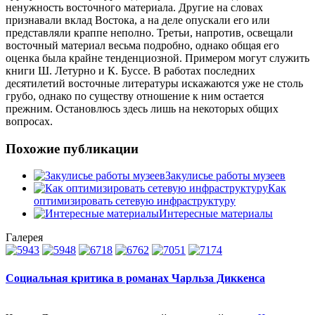
ненужность восточного материала. Другие на словах
признавали вклад Востока, а на деле опускали его или
представляли краппе неполно. Третьи, напротив, освещали
восточный материал весьма подробно, однако общая его
оценка была крайне тенденциозной. Примером могут служить
книги Ш. Летурно и К. Буссе. В работах последних
десятилетий восточные литературы искажаются уже не столь
грубо, однако по существу отношение к ним остается
прежним. Остановлюсь здесь лишь на некоторых общих
вопросах.
Похожие публикации
Закулисье работы музеев
Как
оптимизировать сетевую инфраструктуру
Интересные материалы
Галерея
Социальная критика в романах Чарльза Диккенса