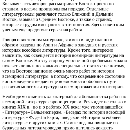
Большая часть авторов рассматривает Восток просто по
странам, в весьма произвольном порядке. Отдельные
литературоведы различают только Ближний и Дальний
Восток, забывая о Среднем Востоке,
а также о странах,
которые с трудом вмещаются в эти понятия. Здесь советским
ученым еще предстоит серьезная работа.
Говоря о восточном материале, я имею в виду главным
образом разделы по Азип и Африке в западных и русских
историях всеобщей литературы. Кроме того, интересно
выяснить, как освещается история всемирной литературы на
самом Востоке. Но эту сторону «восточной проблемы» можно
показать лишь в нескольких специальных статьях: не потому,
что на Востоке написано очень много работ по истории
всемирной литературы, а потому, что современное состояние
востоковедения не дает еще возможности обобщить пути
развития многих литератур на всем протяжении их истории.
Необходимо отметить характерный для большинства работ по
всемирной литературе европоцентризм. Речь идет не только о
книгах XIX в., но и о работах XX века: уже упоминавшейся
«Литературе» Бальденсперже, «Беседах по истории всеобщей
литературы» Ф. де Ла Барта, шведской «Истории всеобщей
литературы» и других книгах. Самые недальновидные из
буржуазных литературоведов прямо пытались доказать