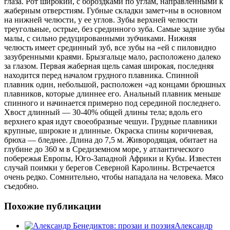
глаза. Рот широкий, с бороздками по углам, направленными к
жаберным отверстиям. Губные складки замет»ны в основном
на нижней челюсти, у ее углов. Зубы верхней челюсти
треугольные, острые, без срединного зуба. Самые задние зубы
малы, с сильно редуцированными зубчиками. Нижняя
челюсть имеет срединный зуб, все зубы на «ей с пиловидно
зазубренными краями. Брызгальце мало, расположено далеко
за глазом. Первая жаберная щель самая широкая, последняя
находится перед началом грудного плавника. Спинной
плавник один, небольшой, расположен «ад концами брюшных
плавников, которые длиннее его. Анальный плавник меньше
спинного и начинается примерно под серединой последнего.
Хвост длинный — 30-40% общей длины тела; вдоль его
верхнего края идут своеобразные чешуи. Грудные плавники
крупные, широкие и длинные. Окраска спины коричневая,
брюха — бледнее. Длина до 7,5 м. Живородящая, обитает на
глубине до 360 м в Средиземном море, у атлантического
побережья Европы, Юго-Западной Африки и Кубы. Известен
случай поимки у берегов Северной Каролины. Встречается
очень редко. Сомнительно, чтобы нападала на человека. Мясо
съедобно.
Похожие публикации
Александр