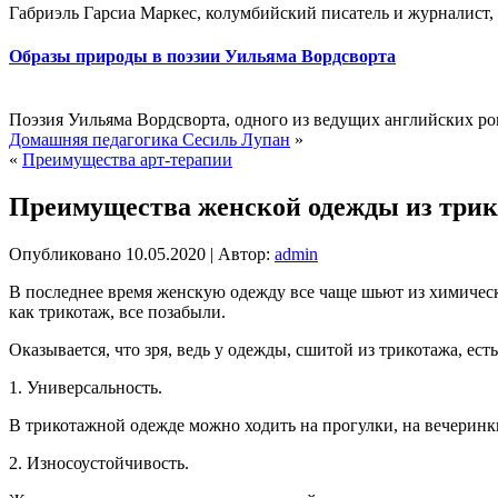
Габриэль Гарсиа Маркес, колумбийский писатель и журналист,
Образы природы в поэзии Уильяма Вордсворта
Поэзия Уильяма Вордсворта, одного из ведущих английских рома
Домашняя педагогика Сесиль Лупан
»
«
Преимущества арт-терапии
Преимущества женской одежды из три
Опубликовано
10.05.2020
|
Автор:
admin
В последнее время женскую одежду все чаще шьют из химических
как трикотаж, все позабыли.
Оказывается, что зря, ведь у одежды, сшитой из трикотажа, ес
1. Универсальность.
В трикотажной одежде можно ходить на прогулки, на вечеринки
2. Износоустойчивость.