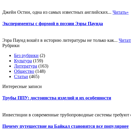
Джейн Остин, одна из самых известных английских...
Читать»
Эксперименты с формой в поэзии Эзры Паунда
Эзра Паунд вошёл в историю литературы не только как...
Читат
Рубрики
Без рубрики
(2)
Культура
(159)
Литература
(163)
Общество
(148)
Статьи
(465)
Интересные записи
Трубы ППУ: достоинства изделий и их особенности
Инвестиции в современные трубопроводные системы требуют оц
Почему путешествие на Байкал становится все популярнее