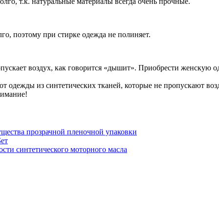
лго, т.к. натуральные материалы всегда очень прочные.
го, поэтому при стирке одежда не полиняет.
пускает воздух, как говорится «дышит». Приобрести женскую 
 от одежды из синтетических тканей, которые не пропускают во
нимание!
щества прозрачной пленочной упаковки
Бет
сти синтетического моторного масла