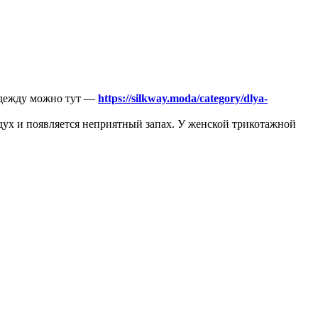
одежду можно тут —
https://silkway.moda/category/dlya-
здух и появляется неприятный запах. У женской трикотажной