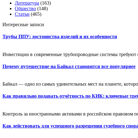
Литература
(163)
Общество
(148)
Статьи
(465)
Интересные записи
Трубы ППУ: достоинства изделий и их особенности
Инвестиции в современные трубопроводные системы требуют оц
Почему путешествие на Байкал становится все популярнее
Байкал — одно из самых удивительных мест на планете, которое
Как правильно подавать отчётность по КИК: ключевые тре
Контроль за иностранными активами в российском правовом пол
Как действовать для успешного разрешения судебного спор