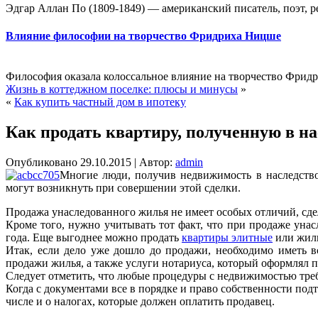
Эдгар Аллан По (1809-1849) — американский писатель, поэт, р
Влияние философии на творчество Фридриха Ницше
Философия оказала колоссальное влияние на творчество Фридр
Жизнь в коттеджном поселке: плюсы и минусы
»
«
Как купить частный дом в ипотеку
Как продать квартиру, полученную в на
Опубликовано
29.10.2015
|
Автор:
admin
Многие люди, получив недвижимость в наследство,
могут возникнуть при совершении этой сделки.
Продажа унаследованного жилья не имеет особых отличий, сдел
Кроме того, нужно учитывать тот факт, что при продаже унас
года. Еще выгоднее можно продать
квартиры элитные
или жиль
Итак, если дело уже дошло до продажи, необходимо иметь 
продажи жилья, а также услуги нотариуса, который оформлял п
Следует отметить, что любые процедуры с недвижимостью требу
Когда с документами все в порядке и право собственности под
числе и о налогах, которые должен оплатить продавец.