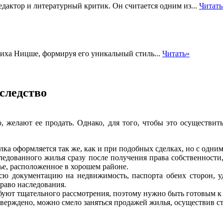
едактор и литературный критик. Он считается одним из...
Читать
иха Ницше, формируя его уникальный стиль...
Читать»
следство
 желают ее продать. Однако, для того, чтобы это осуществит
ка оформляется так же, как и при подобных сделках, но с одни
ледованного жилья сразу после получения права собственности,
е, расположенное в хорошем районе.
всю документацию на недвижимость, паспорта обеих сторон, 
раво наследования.
ют тщательного рассмотрения, поэтому нужно быть готовым к то
тверждено, можно смело заняться продажей жилья, осуществив с