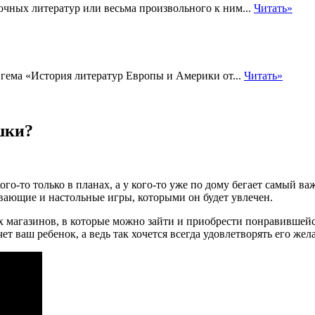
чных литератур или весьма произвольного к ним...
Читать»
игема «История литератур Европы и Америки от...
Читать»
шки?
го-то только в планах, а у кого-то уже по дому бегает самый ва
вающие и настольные игры, которыми он будет увлечен.
х магазинов, в которые можно зайти и приобрести понравившейся
ет ваш ребенок, а ведь так хочется всегда удовлетворять его жел