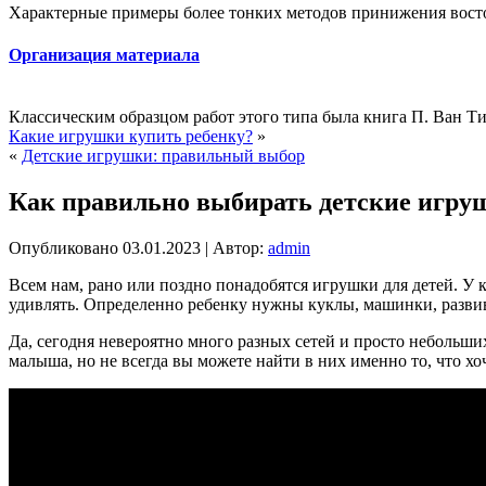
Характерные примеры более тонких методов принижения восто
Организация материала
Классическим образцом работ этого типа была книга П. Ван Т
Какие игрушки купить ребенку?
»
«
Детские игрушки: правильный выбор
Как правильно выбирать детские игру
Опубликовано
03.01.2023
|
Автор:
admin
Всем нам, рано или поздно понадобятся игрушки для детей. У ко
удивлять. Определенно ребенку нужны куклы, машинки, разви
Да, сегодня невероятно много разных сетей и просто небольши
малыша, но не всегда вы можете найти в них именно то, что хоч