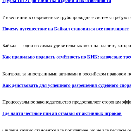
Трубы ППУ: достоинства изделий и их особенности
Инвестиции в современные трубопроводные системы требуют оц
Почему путешествие на Байкал становится все популярнее
Байкал — одно из самых удивительных мест на планете, которое
Как правильно подавать отчётность по КИК: ключевые тре
Контроль за иностранными активами в российском правовом пол
Как действовать для успешного разрешения судебного спор
Процессуальное законодательство предоставляет сторонам эфф
Где найти честные пин ап отзывы от активных игроков
Онлайн-казино становятся все популярнее, но не все ресурсы 