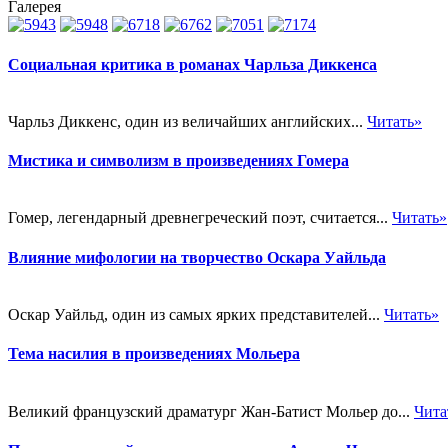
Галерея
Социальная критика в романах Чарльза Диккенса
Чарльз Диккенс, один из величайших английских...
Читать»
Мистика и символизм в произведениях Гомера
Гомер, легендарный древнегреческий поэт, считается...
Читать»
Влияние мифологии на творчество Оскара Уайльда
Оскар Уайльд, один из самых ярких представителей...
Читать»
Тема насилия в произведениях Мольера
Великий французский драматург Жан-Батист Мольер до...
Чита