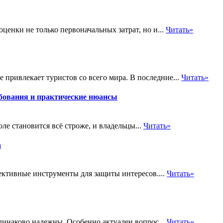
енки не только первоначальных затрат, но и...
Читать»
 привлекает туристов со всего мира. В последние...
Читать»
бования и практические нюансы
е становится всё строже, и владельцы...
Читать»
а
ективные инструменты для защиты интересов....
Читать»
одинаково надежны. Особенно актуален вопрос...
Читать»