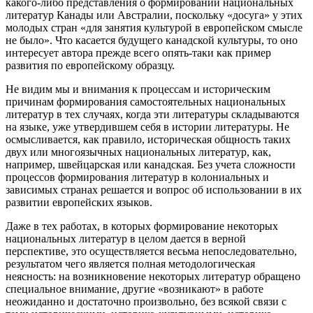
какого-либо представления о формировании национальных
литератур Канады или Австралии, поскольку «досуга» у этих
молодых стран «для занятия культурой в европейском смысле
не было». Что касается будущего канадской культуры, то оно
интересует автора прежде всего опять-таки как пример
развития по европейскому образцу
.
He видим мы и внимания к процессам и историческим
причинам формирования самостоятельных национальных
литератур в тех случаях, когда эти литературы складываются
на языке, уже утвердившем себя в истории литературы. Не
осмысливается, как правило, историческая общность таких
двух или многоязычных национальных литератур, как,
например, швейцарская или канадская. Без учета сложности
процессов формирования литератур в колониальных и
зависимых странах решается и вопрос об использовании в их
развитии европейских языков.
Даже в тех работах, в которых формирование некоторых
национальных литератур в целом дается в верной
перспективе, это осуществляется весьма непоследовательно,
результатом чего является полная методологическая
неясность: на возникновение некоторых литератур обращено
специальное внимание, другие «возникают» в работе
неожиданно и достаточно произвольно, без всякой связи с