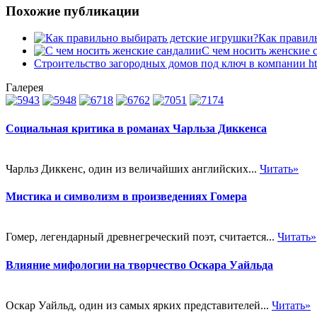
Похожие публикации
Как правил
С чем носить женские 
Строительство загородных домов под ключ в компании https
Галерея
Социальная критика в романах Чарльза Диккенса
Чарльз Диккенс, один из величайших английских...
Читать»
Мистика и символизм в произведениях Гомера
Гомер, легендарный древнегреческий поэт, считается...
Читать»
Влияние мифологии на творчество Оскара Уайльда
Оскар Уайльд, один из самых ярких представителей...
Читать»