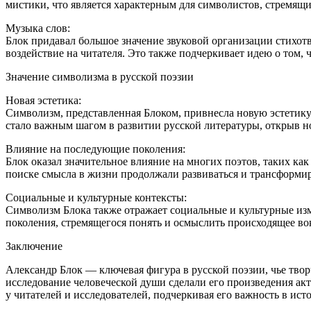
мистики, что является характерным для символистов, стремящ
Музыка слов:
Блок придавал большое значение звуковой организации стихот
воздействие на читателя. Это также подчеркивает идею о том, 
Значение символизма в русской поэзии
Новая эстетика:
Символизм, представленная Блоком, привнесла новую эстетику 
стало важным шагом в развитии русской литературы, открыв н
Влияние на последующие поколения:
Блок оказал значительное влияние на многих поэтов, таких ка
поиске смысла в жизни продолжали развиваться и трансформиро
Социальные и культурные контексты:
Символизм Блока также отражает социальные и культурные изм
поколения, стремящегося понять и осмыслить происходящее во
Заключение
Александр Блок — ключевая фигура в русской поэзии, чье тво
исследование человеческой души сделали его произведения ак
у читателей и исследователей, подчеркивая его важность в ист