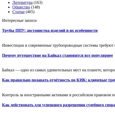
Литература
(163)
Общество
(148)
Статьи
(465)
Интересные записи
Трубы ППУ: достоинства изделий и их особенности
Инвестиции в современные трубопроводные системы требуют оц
Почему путешествие на Байкал становится все популярнее
Байкал — одно из самых удивительных мест на планете, которое
Как правильно подавать отчётность по КИК: ключевые тре
Контроль за иностранными активами в российском правовом пол
Как действовать для успешного разрешения судебного спор