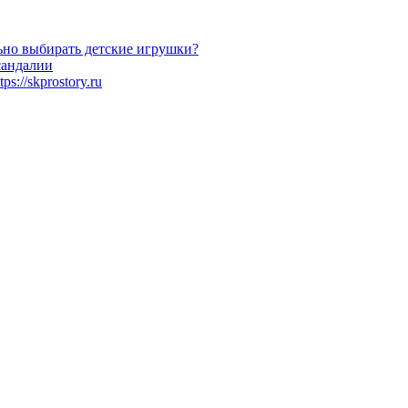
ьно выбирать детские игрушки?
сандалии
://skprostory.ru