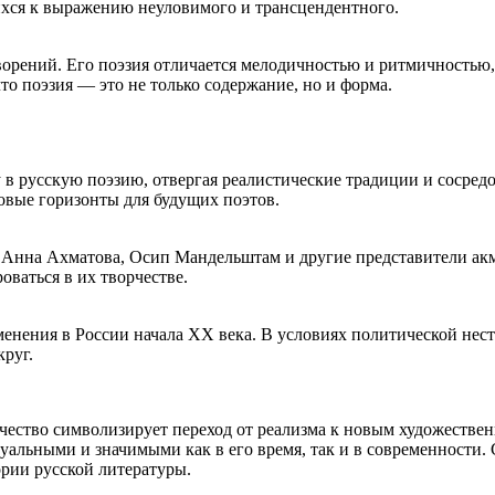
ихся к выражению неуловимого и трансцендентного.
ворений. Его поэзия отличается мелодичностью и ритмичностью,
что поэзия — это не только содержание, но и форма.
в русскую поэзию, отвергая реалистические традиции и сосредот
овые горизонты для будущих поэтов.
к Анна Ахматова, Осип Мандельштам и другие представители акм
ваться в их творчестве.
енения в России начала XX века. В условиях политической нест
круг.
рчество символизирует переход от реализма к новым художестве
туальными и значимыми как в его время, так и в современности
ории русской литературы.