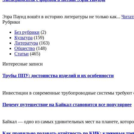
Эзра Паунд вошёл в историю литературы не только как...
Читат
Рубрики
Без рубрики
(2)
Культура
(159)
Литература
(163)
Общество
(148)
Статьи
(465)
Интересные записи
Трубы ППУ: достоинства изделий и их особенности
Инвестиции в современные трубопроводные системы требуют оц
Почему путешествие на Байкал становится все популярнее
Байкал — одно из самых удивительных мест на планете, которое
Как правильно подавать отчётность по КИК: ключевые тре