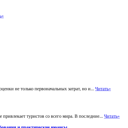
ь»
енки не только первоначальных затрат, но и...
Читать»
 привлекает туристов со всего мира. В последние...
Читать»
бования и практические нюансы