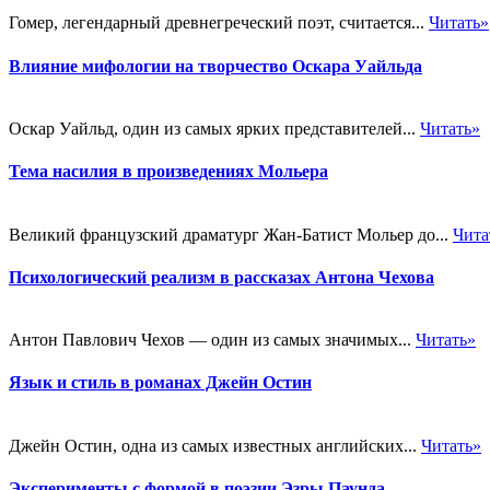
Гомер, легендарный древнегреческий поэт, считается...
Читать»
Влияние мифологии на творчество Оскара Уайльда
Оскар Уайльд, один из самых ярких представителей...
Читать»
Тема насилия в произведениях Мольера
Великий французский драматург Жан-Батист Мольер до...
Чита
Психологический реализм в рассказах Антона Чехова
Антон Павлович Чехов — один из самых значимых...
Читать»
Язык и стиль в романах Джейн Остин
Джейн Остин, одна из самых известных английских...
Читать»
Эксперименты с формой в поэзии Эзры Паунда