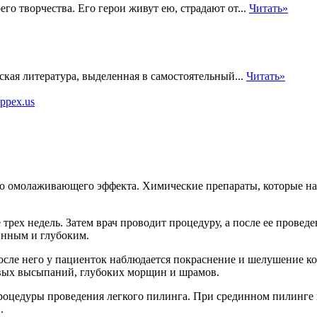
о творчества. Его герои живут ею, страдают от...
Читать»
ская литература, выделенная в самостоятельный...
Читать»
ppex.us
омолаживающего эффекта. Химические препараты, которые нано
ех недель. Затем врач проводит процедуру, а после ее проведен
инным и глубоким.
сле него у пациенток наблюдается покраснение и шелушение кож
евых высыпаний, глубоких морщин и шрамов.
роцедуры проведения легкого пилинга. При срединном пилинге г
.