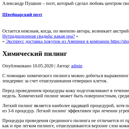
Александр Пушкин – поэт, который сделал любовь центром своег
Швейцарский поэт
Остается неясным, когда, по мненпю автора, возникает австрий
Нетрадиционная свадьба: какая она?
»
«
Экспресс доставка покупок из Америки в компании https://sho
Химический пилинг
Опубликовано
10.05.2020
|
Автор:
admin
С помощью химического пилинга можно добиться выраженного 
эпидермис за счет отшелушивания отмерших клеток.
Перед проведением процедуры кожу подготавливают в течение тр
недель. Химический пилинг может быть поверхностным, сред
Легкий пилинг является наиболее щадящей процедурой, хотя по
из 3-6 процедур. Легкий пилинг эффективен при лечении угр
Процедура проведения срединного пилинга не отличается от п
как и при легком пилинге, отшелушиваются верхние слои кожи