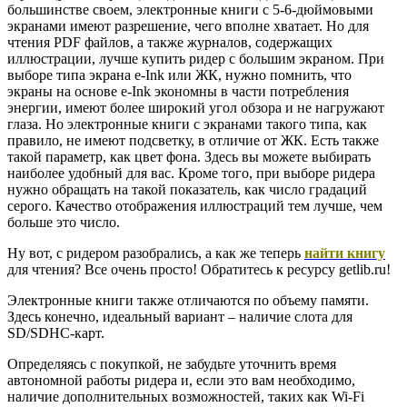
большинстве своем, электронные книги с 5-6-дюймовыми
экранами имеют разрешение, чего вполне хватает. Но для
чтения PDF файлов, а также журналов, содержащих
иллюстрации, лучше купить ридер с большим экраном. При
выборе типа экрана e-Ink или ЖК, нужно помнить, что
экраны на основе e-Ink экономны в части потребления
энергии, имеют более широкий угол обзора и не нагружают
глаза. Но электронные книги с экранами такого типа, как
правило, не имеют подсветку, в отличие от ЖК. Есть также
такой параметр, как цвет фона. Здесь вы можете выбирать
наиболее удобный для вас. Кроме того, при выборе ридера
нужно обращать на такой показатель, как число градаций
серого. Качество отображения иллюстраций тем лучше, чем
больше это число.
Ну вот, с ридером разобрались, а как же теперь
найти книгу
для чтения? Все очень просто! Обратитесь к ресурсу getlib.ru!
Электронные книги также отличаются по объему памяти.
Здесь конечно, идеальный вариант – наличие слота для
SD/SDHC-карт.
Определяясь с покупкой, не забудьте уточнить время
автономной работы ридера и, если это вам необходимо,
наличие дополнительных возможностей, таких как Wi-Fi