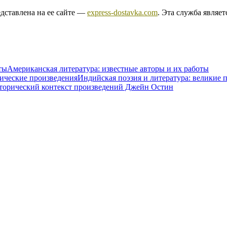
едставлена на ее сайте —
express-dostavka.com
. Эта служба явля
Американская литература: известные авторы и их работы
Индийская поэзия и литература: великие 
торический контекст произведений Джейн Остин