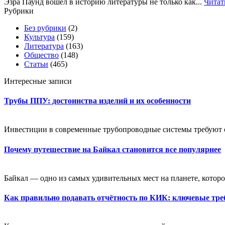
Эзра Паунд вошёл в историю литературы не только как...
Читат
Рубрики
Без рубрики
(2)
Культура
(159)
Литература
(163)
Общество
(148)
Статьи
(465)
Интересные записи
Трубы ППУ: достоинства изделий и их особенности
Инвестиции в современные трубопроводные системы требуют оц
Почему путешествие на Байкал становится все популярнее
Байкал — одно из самых удивительных мест на планете, которое
Как правильно подавать отчётность по КИК: ключевые тре