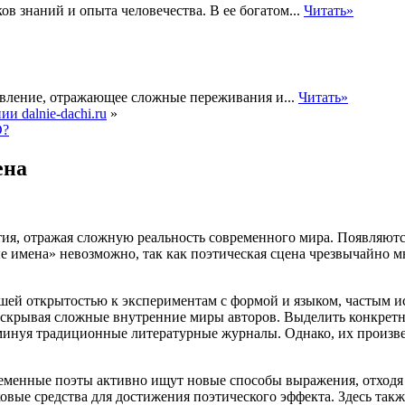
в знаний и опыта человечества. В ее богатом...
Читать»
явление, отражающее сложные переживания и...
Читать»
и dalnie-dachi.ru
»
D?
ена
тия, отражая сложную реальность современного мира. Появляют
 имена» невозможно, так как поэтическая сцена чрезвычайно м
ьшей открытостью к экспериментам с формой и языком, частым и
аскрывая сложные внутренние миры авторов. Выделить конкретн
 минуя традиционные литературные журналы. Однако, их произв
еменные поэты активно ищут новые способы выражения, отход
ковые средства для достижения поэтического эффекта. Здесь так