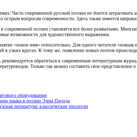
ах: Часть современной русской поэзии не боится затрагивать 
о острым вопросам современности. Здесь также имеется широкий
в современной поэзии становятся все более размытыми. Многие
новые возможности для художественного выражения.
онятие «новое имя» относительно. Для одного читателя «новым
ый в узких кругах. К тому же, появление новых поэтов происход
в, рекомендуется обратиться к современным литературным журн
ературоведов. Только так можно составить свое представление 
ргового оборудования
ние языка в поэзии Эзры Паунда
зская литература: классические писатели