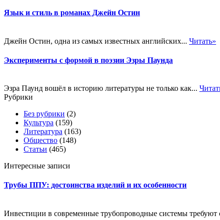
Язык и стиль в романах Джейн Остин
Джейн Остин, одна из самых известных английских...
Читать»
Эксперименты с формой в поэзии Эзры Паунда
Эзра Паунд вошёл в историю литературы не только как...
Читат
Рубрики
Без рубрики
(2)
Культура
(159)
Литература
(163)
Общество
(148)
Статьи
(465)
Интересные записи
Трубы ППУ: достоинства изделий и их особенности
Инвестиции в современные трубопроводные системы требуют оц