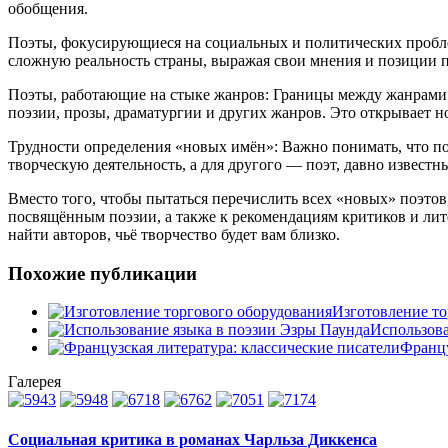
обобщения.
Поэты, фокусирующиеся на социальных и политических проблем
сложную реальность страны, выражая свои мнения и позиции п
Поэты, работающие на стыке жанров: Границы между жанрами 
поэзии, прозы, драматургии и других жанров. Это открывает 
Трудности определения «новых имён»: Важно понимать, что п
творческую деятельность, а для другого — поэт, давно известн
Вместо того, чтобы пытаться перечислить всех «новых» поэто
посвящённым поэзии, а также к рекомендациям критиков и лит
найти авторов, чьё творчество будет вам близко.
Похожие публикации
Изготовление то
Использова
Францу
Галерея
Социальная критика в романах Чарльза Диккенса