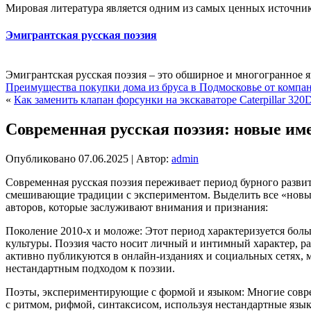
Мировая литература является одним из самых ценных источнико
Эмигрантская русская поэзия
Эмигрантская русская поэзия – это обширное и многогранное 
Преимущества покупки дома из бруса в Подмосковье от компани
«
Как заменить клапан форсунки на экскаваторе Caterpillar 320
Современная русская поэзия: новые им
Опубликовано
07.06.2025
|
Автор:
admin
Современная русская поэзия переживает период бурного разви
смешивающие традиции с экспериментом. Выделить все «новые
авторов, которые заслуживают внимания и признания:
Поколение 2010-х и моложе: Этот период характеризуется бол
культуры. Поэзия часто носит личный и интимный характер, р
активно публикуются в онлайн-изданиях и социальных сетях,
нестандартным подходом к поэзии.
Поэты, экспериментирующие с формой и языком: Многие совр
с ритмом, рифмой, синтаксисом, используя нестандартные язы