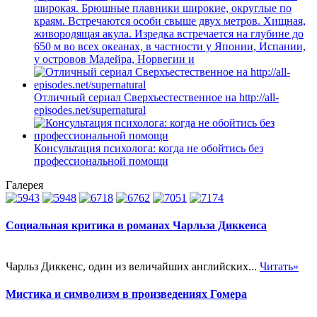
широкая. Брюшные плавники широкие, округлые по
краям. Встречаются особи свыше двух метров. Хищная,
живородящая акула. Изредка встречается на глубине до
650 м во всех океанах, в частности у Японии, Испании,
у островов Мадейра, Норвегии и
Отличный сериал Сверхъестественное на http://all-
episodes.net/supernatural
Консультация психолога: когда не обойтись без
профессиональной помощи
Галерея
Социальная критика в романах Чарльза Диккенса
Чарльз Диккенс, один из величайших английских...
Читать»
Мистика и символизм в произведениях Гомера