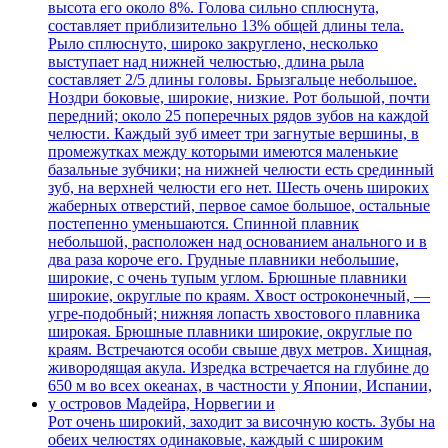
Рот очень широкий, заходит за височную кость. Зубы на
обеих челюстях одинаковые, каждый с широким