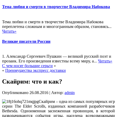
Тема любви и смерти в творчестве Владимира Набокова
Тема любви и смерти в творчестве Владимира Набокова
переплетена сложным и многогранным образом, становясь...
Читать»
Великие писатели России
1. Александр Сергеевич Пушкин — великий русский поэт и
прозаик. Его произведения известны всему миру, а...
Читать»
С чем носят большие серьги
»
«
Преимущества экспресс доставки
Скайрим: что и как?
Опубликовано
26.08.2016
|
Автор:
admin
Скайрим – одна из самых популярных игр
серии The Elder Scrolls, изданных компанией разработчиков
Bethesda. Одноименная заснеженная провинция, в которой
разворачиваются события игры, населена всевозможными