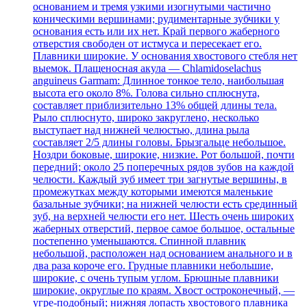
основанием и тремя узкими изогнутыми частично
коническими вершинами; рудиментарные зубчики у
основания есть или их нет. Край первого жаберного
отверстия свободен от истмуса и пересекает его.
Плавники широкие. У основания хвостового стебля нет
выемок. Плащеносная акула — Chlamidoselachus
anguineus Garmam: Длинное тонкое тело, наибольшая
высота его около 8%. Голова сильно сплюснута,
составляет приблизительно 13% общей длины тела.
Рыло сплюснуто, широко закруглено, несколько
выступает над нижней челюстью, длина рыла
составляет 2/5 длины головы. Брызгальце небольшое.
Ноздри боковые, широкие, низкие. Рот большой, почти
передний; около 25 поперечных рядов зубов на каждой
челюсти. Каждый зуб имеет три загнутые вершины, в
промежутках между которыми имеются маленькие
базальные зубчики; на нижней челюсти есть срединный
зуб, на верхней челюсти его нет. Шесть очень широких
жаберных отверстий, первое самое большое, остальные
постепенно уменьшаются. Спинной плавник
небольшой, расположен над основанием анального и в
два раза короче его. Грудные плавники небольшие,
широкие, с очень тупым углом. Брюшные плавники
широкие, округлые по краям. Хвост остроконечный, —
угре-подобный; нижняя лопасть хвостового плавника