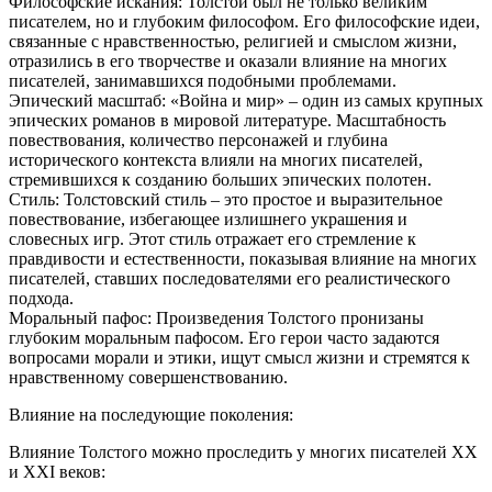
Философские искания: Толстой был не только великим
писателем, но и глубоким философом. Его философские идеи,
связанные с нравственностью, религией и смыслом жизни,
отразились в его творчестве и оказали влияние на многих
писателей, занимавшихся подобными проблемами.
Эпический масштаб: «Война и мир» – один из самых крупных
эпических романов в мировой литературе. Масштабность
повествования, количество персонажей и глубина
исторического контекста влияли на многих писателей,
стремившихся к созданию больших эпических полотен.
Стиль: Толстовский стиль – это простое и выразительное
повествование, избегающее излишнего украшения и
словесных игр. Этот стиль отражает его стремление к
правдивости и естественности, показывая влияние на многих
писателей, ставших последователями его реалистического
подхода.
Моральный пафос: Произведения Толстого пронизаны
глубоким моральным пафосом. Его герои часто задаются
вопросами морали и этики, ищут смысл жизни и стремятся к
нравственному совершенствованию.
Влияние на последующие поколения:
Влияние Толстого можно проследить у многих писателей XX
и XXI веков: