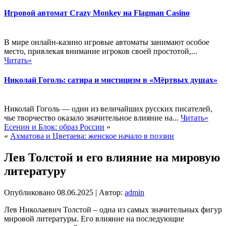
Игровой автомат Crazy Monkey на Flagman Casino
В мире онлайн-казино игровые автоматы занимают особое
место, привлекая внимание игроков своей простотой,...
Читать»
Николай Гоголь: сатира и мистицизм в «Мёртвых душах»
Николай Гоголь — один из величайших русских писателей,
чье творчество оказало значительное влияние на...
Читать»
Есенин и Блок: образ России
»
«
Ахматова и Цветаева: женское начало в поэзии
Лев Толстой и его влияние на мировую
литературу
Опубликовано
08.06.2025
|
Автор:
admin
Лев Николаевич Толстой – одна из самых значительных фигур
мировой литературы. Его влияние на последующие