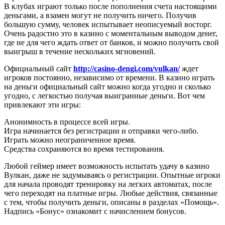
В клубах играют только после пополнения счета настоящими
деньгами, а взамен могут не получить ничего. Получив
большую сумму, человек испытывает неописуемый восторг.
Очень радостно это в казино с моментальным выводом денег,
где не для чего ждать ответ от банков, и можно получить свой
выигрыш в течение нескольких мгновений.
Официальный сайт
http://casino-dengi.com/vulkan/
ждет
игроков постоянно, независимо от времени. В казино играть
на деньги официальный сайт можно когда угодно и сколько
угодно, с легкостью получая выигранные деньги. Вот чем
привлекают эти игры:
Анонимность в процессе всей игры.
Игра начинается без регистрации и отправки чего-либо.
Играть можно неограниченное время.
Средства сохраняются во время тестирования.
Любой геймер имеет возможность испытать удачу в казино
Вулкан, даже не задумываясь о регистрации. Опытные игроки
для начала проводят тренировку на легких автоматах, после
чего переходят на платные игры. Любые действия, связанные
с тем, чтобы получить деньги, описаны в разделах «Помощь».
Надпись «Бонус» ознакомит с начислением бонусов.