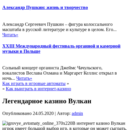
Александр Пушкин: жизнь и творчество
Александр Сергеевич Пушкин – фигура колоссального
масштаба в русской литературе и культуре в целом. Его...
Читать»
XXIII Международный фестиваль органной и камерной
музыки в Польше
Сольный концерт органиста Джеймс Чачульского,
вокалистов Веслава Охмана и Маргарет Келлис открыл в
ночь...
Читать»
Как играть в игровые автоматы
»
«
Как выиграть в интернет-казино
Легендарное казино Вулкан
Опубликовано
24.05.2020
|
Автор:
admin
В интернет казино Вулкан
игрок имеет большой выбор игр, в которые он может сыграть.