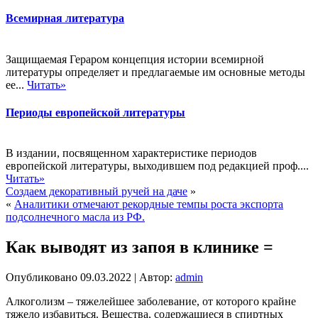
Всемирная литература
Защищаемая Гераром концепция истории всемирной
литературы определяет и предлагаемые им основные методы
ее...
Читать»
Периоды европейской литературы
В издании, посвященном характеристике периодов
европейской литературы, выходившем под редакцией проф....
Читать»
Создаем декоративный ручей на даче
»
«
Аналитики отмечают рекордные темпы роста экспорта
подсолнечного масла из РФ.
Как выводят из запоя в клинике =
Опубликовано
09.03.2022
|
Автор:
admin
Алкоголизм – тяжелейшее заболевание, от которого крайне
тяжело избавиться. Вещества, содержащиеся в спиртных