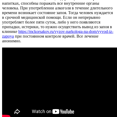
напитках, способны поражать все внутренние органы
человека. При употреблении алкоголя в течение длительного
времени возникает состояние запоя. Тогда человек нуждается
в срочной медицинской помощи.
Если он непрерывно
употребляет более пяти суток, либо у него появляются
припадки, истерики, то нужно осуществить вывод из запоя в
клинике
https://mckorsakov.ru/vyzov-narkologa-na-dom/vyvod-iz-
zapoya
при постоянном контроле врачей. Все лечение
анонимно.