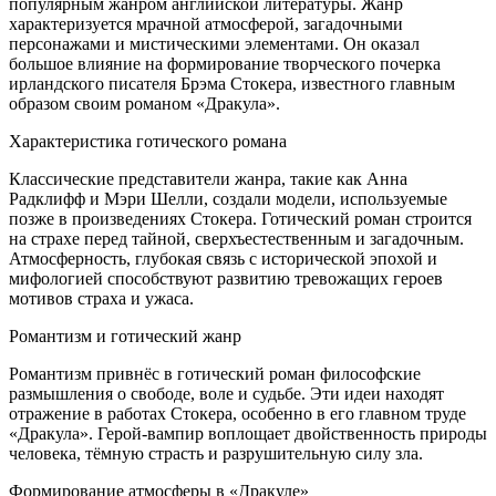
популярным жанром английской литературы. Жанр
характеризуется мрачной атмосферой, загадочными
персонажами и мистическими элементами. Он оказал
большое влияние на формирование творческого почерка
ирландского писателя Брэма Стокера, известного главным
образом своим романом «Дракула».
Характеристика готического романа
Классические представители жанра, такие как Анна
Радклифф и Мэри Шелли, создали модели, используемые
позже в произведениях Стокера. Готический роман строится
на страхе перед тайной, сверхъестественным и загадочным.
Атмосферность, глубокая связь с исторической эпохой и
мифологией способствуют развитию тревожащих героев
мотивов страха и ужаса.
Романтизм и готический жанр
Романтизм привнёс в готический роман философские
размышления о свободе, воле и судьбе. Эти идеи находят
отражение в работах Стокера, особенно в его главном труде
«Дракула». Герой-вампир воплощает двойственность природы
человека, тёмную страсть и разрушительную силу зла.
Формирование атмосферы в «Дракуле»