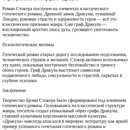
Роман Стокера построен на элементах классического
готического романа. Древний замок Дракулы, туманный
Лондон, роковые страсти и одержимость героя — всё это
классические признаки жанра. Сам граф Дракула —
воплощённый архетип злого духа, грозящего уничтожить
человечество.
Психологические мотивы
Готический роман открыл дорогу исследованию подсознания,
человеческих страхов и желаний. Стокер активно использовал
эту идею, показывая внутреннее беспокойство и тревогу
своих героев. Граф Дракула выступает символом
подавленного либидо, сексуальности и страстей, скрытых в
глубине психики.
Заключение
Творчество Брэма Стокера было сформировано под влиянием
готического романа. Основываясь на классической структуре
жанра, писатель создал уникальный образ графа Дракулы,
ставший культовым персонажем массовой культуры.
«Дракула» навсегда вписался в мировую литературу как яркий
пример успешного сочетания готического романа и