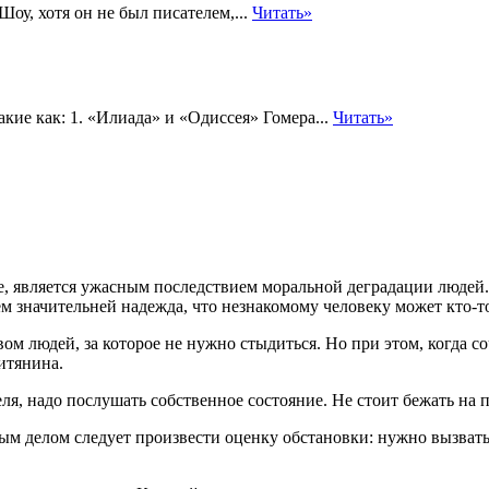
оу, хотя он не был писателем,...
Читать»
ие как: 1. «Илиада» и «Одиссея» Гомера...
Читать»
ушие, является ужасным последствием моральной деградации люд
м значительней надежда, что незнакомому человеку может кто-т
вом людей, за которое не нужно стыдиться. Но при этом, когда 
итянина.
ля, надо послушать собственное состояние. Не стоит бежать на 
ым делом следует произвести оценку обстановки: нужно вызват