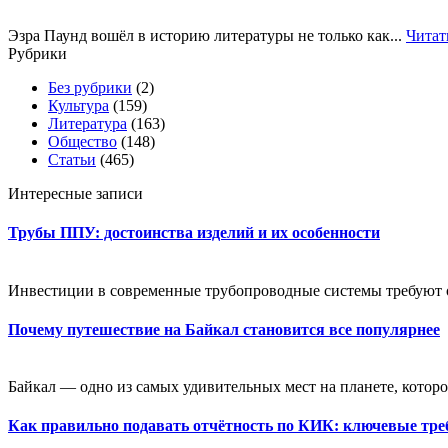
Эзра Паунд вошёл в историю литературы не только как...
Читат
Рубрики
Без рубрики
(2)
Культура
(159)
Литература
(163)
Общество
(148)
Статьи
(465)
Интересные записи
Трубы ППУ: достоинства изделий и их особенности
Инвестиции в современные трубопроводные системы требуют оц
Почему путешествие на Байкал становится все популярнее
Байкал — одно из самых удивительных мест на планете, которое
Как правильно подавать отчётность по КИК: ключевые тре