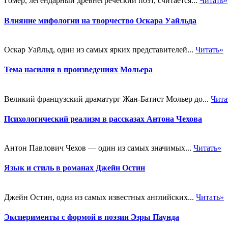
Гомер, легендарный древнегреческий поэт, считается...
Читать»
Влияние мифологии на творчество Оскара Уайльда
Оскар Уайльд, один из самых ярких представителей...
Читать»
Тема насилия в произведениях Мольера
Великий французский драматург Жан-Батист Мольер до...
Чита
Психологический реализм в рассказах Антона Чехова
Антон Павлович Чехов — один из самых значимых...
Читать»
Язык и стиль в романах Джейн Остин
Джейн Остин, одна из самых известных английских...
Читать»
Эксперименты с формой в поэзии Эзры Паунда