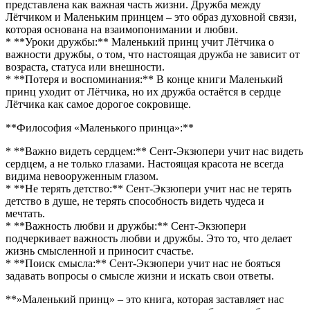
представлена как важная часть жизни. Дружба между
Лётчиком и Маленьким принцем – это образ духовной связи,
которая основана на взаимопонимании и любви.
* **Уроки дружбы:** Маленький принц учит Лётчика о
важности дружбы, о том, что настоящая дружба не зависит от
возраста, статуса или внешности.
* **Потеря и воспоминания:** В конце книги Маленький
принц уходит от Лётчика, но их дружба остаётся в сердце
Лётчика как самое дорогое сокровище.
**Философия «Маленького принца»:**
* **Важно видеть сердцем:** Сент-Экзюпери учит нас видеть
сердцем, а не только глазами. Настоящая красота не всегда
видима невооруженным глазом.
* **Не терять детство:** Сент-Экзюпери учит нас не терять
детство в душе, не терять способность видеть чудеса и
мечтать.
* **Важность любви и дружбы:** Сент-Экзюпери
подчеркивает важность любви и дружбы. Это то, что делает
жизнь смысленной и приносит счастье.
* **Поиск смысла:** Сент-Экзюпери учит нас не бояться
задавать вопросы о смысле жизни и искать свои ответы.
**»Маленький принц» – это книга, которая заставляет нас