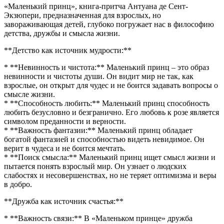
«Маленький принц», книга-притча Антуана де Сент-
Экзюпери, предназначенная для взрослых, но
завораживающая детей, глубоко погружает нас в философию
детства, дружбы и смысла жизни.
**Детство как источник мудрости:**
* **Невинность и чистота:** Маленький принц – это образ
невинности и чистоты души. Он видит мир не так, как
взрослые, он открыт для чудес и не боится задавать вопросы о
смысле жизни.
* **Способность любить:** Маленький принц способность
любить безусловно и безгранично. Его любовь к розе является
символом преданности и верности.
* **Важность фантазии:** Маленький принц обладает
богатой фантазией и способностью видеть невидимое. Он
верит в чудеса и не боится мечтать.
* **Поиск смысла:** Маленький принц ищет смысл жизни и
пытается понять взрослый мир. Он узнает о людских
слабостях и несовершенствах, но не теряет оптимизма и веры
в добро.
**Дружба как источник счастья:**
* **Важность связи:** В «Маленьком принце» дружба